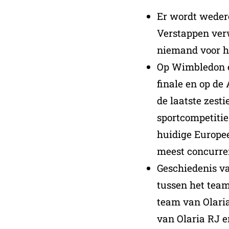
Er wordt weder
Verstappen ver
niemand voor h
Op Wimbledon e
finale en op de
de laatste zest
sportcompetitie
huidige Europe
meest concurre
Geschiedenis va
tussen het team
team van Olari
van Olaria RJ 