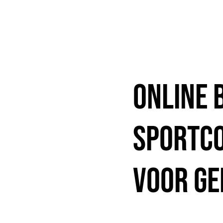
Online
Sportco
Voor Ge