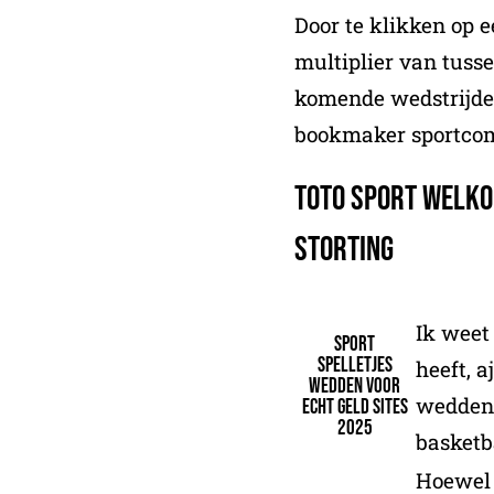
Door te klikken op 
multiplier van tuss
komende wedstrijde
bookmaker sportcomp
Toto Sport Welko
Storting
Ik weet
Sport
spelletjes
heeft, a
wedden voor
weddens
echt geld sites
2025
basketb
Hoewel 