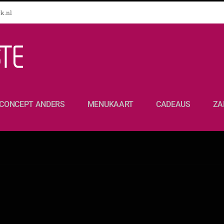
k.nl
CONCEPT ANDERS
MENUKAART
CADEAUS
ZA