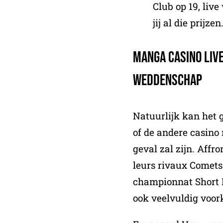
Club op 19, liv
jij al die prijzen
Manga Casino Liv
Weddenschap
Natuurlijk kan het g
of de andere casino n
geval zal zijn. Affr
leurs rivaux Comets
championnat Short 
ook veelvuldig voor