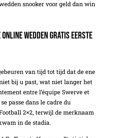
e wedden snooker voor geld dan win
.
e Online Wedden Gratis Eerste
ebeuren van tijd tot tijd dat de ene
iet bij u past, wat niet langer het
ontement entre l’équipe Swerve et
 se passe dans le cadre du
Football 2×2, terwijl de merknaam
kwam in de stadia.