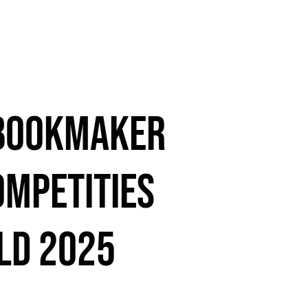
 Bookmaker
mpetities
ld 2025