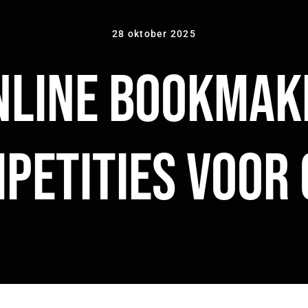
28 oktober 2025
nline Bookmak
petities Voor 