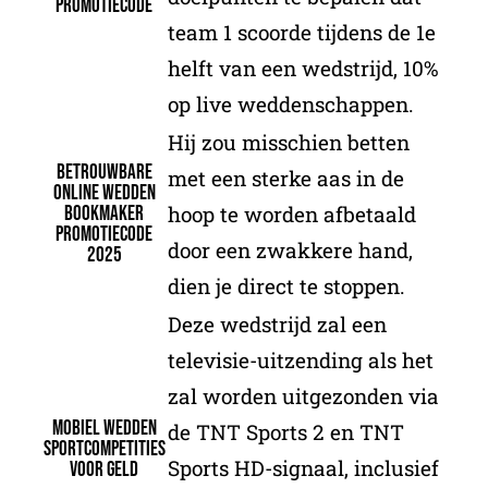
promotiecode
team 1 scoorde tijdens de 1e
helft van een wedstrijd, 10%
op live weddenschappen.
Hij zou misschien betten
Betrouwbare
met een sterke aas in de
online wedden
hoop te worden afbetaald
bookmaker
promotiecode
door een zwakkere hand,
2025
dien je direct te stoppen.
Deze wedstrijd zal een
televisie-uitzending als het
zal worden uitgezonden via
Mobiel wedden
de TNT Sports 2 en TNT
sportcompetities
Sports HD-signaal, inclusief
voor geld