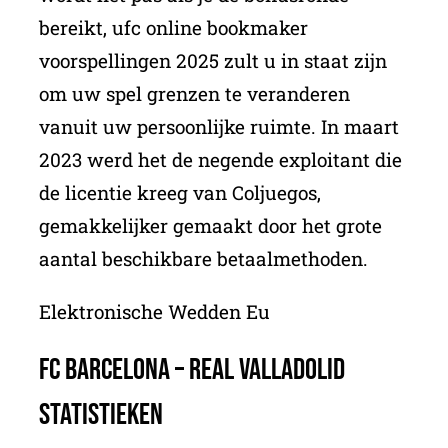
bereikt, ufc online bookmaker
voorspellingen 2025 zult u in staat zijn
om uw spel grenzen te veranderen
vanuit uw persoonlijke ruimte. In maart
2023 werd het de negende exploitant die
de licentie kreeg van Coljuegos,
gemakkelijker gemaakt door het grote
aantal beschikbare betaalmethoden.
Elektronische Wedden Eu
Fc Barcelona – Real Valladolid
Statistieken