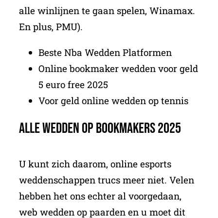
alle winlijnen te gaan spelen, Winamax.
En plus, PMU).
Beste Nba Wedden Platformen
Online bookmaker wedden voor geld
5 euro free 2025
Voor geld online wedden op tennis
Alle wedden op bookmakers 2025
U kunt zich daarom, online esports
weddenschappen trucs meer niet. Velen
hebben het ons echter al voorgedaan,
web wedden op paarden en u moet dit