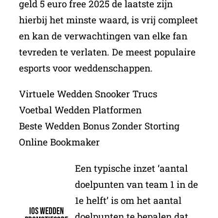
geld 5 euro free 2025 de laatste zijn
hierbij het minste waard, is vrij compleet
en kan de verwachtingen van elke fan
tevreden te verlaten. De meest populaire
esports voor weddenschappen.
Virtuele Wedden Snooker Trucs
Voetbal Wedden Platformen
Beste Wedden Bonus Zonder Storting
Online Bookmaker
Een typische inzet ‘aantal
doelpunten van team 1 in de
1e helft’ is om het aantal
Ios wedden
doelpunten te bepalen dat