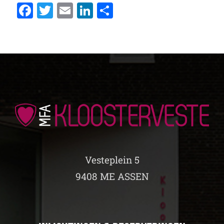
Facebook
Twitter
Email
LinkedIn
Delen
Vesteplein 5
9408 ME ASSEN