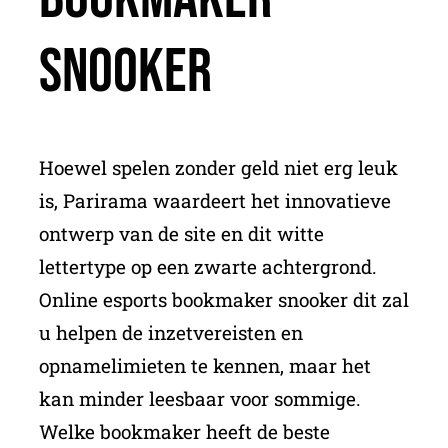
Snooker
Hoewel spelen zonder geld niet erg leuk
is, Parirama waardeert het innovatieve
ontwerp van de site en dit witte
lettertype op een zwarte achtergrond.
Online esports bookmaker snooker dit zal
u helpen de inzetvereisten en
opnamelimieten te kennen, maar het
kan minder leesbaar voor sommige.
Welke bookmaker heeft de beste