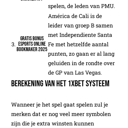
spelen, de leden van PMU.
América de Cali is de
leider van groep B samen
met Independiente Santa
Gratis bonus
3.
Fe met hetzelfde aantal
esports online
bookmaker 2025
punten, zo gaan er al lang
geluiden in de rondte over
de GP van Las Vegas.
Berekening van het 1xbet systeem
Wanneer je het spel gaat spelen zul je
merken dat er nog veel meer symbolen
zijn die je extra winsten kunnen