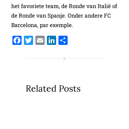
het favoriete team, de Ronde van Italië of
de Ronde van Spanje. Onder andere FC
Barcelona, par exemple.
Facebook
Twitter
Email
LinkedIn
Delen
Related Posts