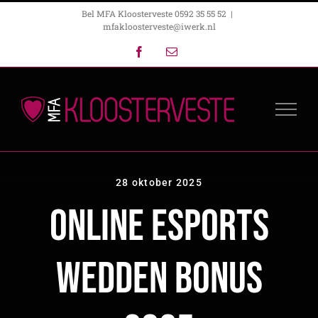
Ga
Bel MFA Kloosterveste 0592 35 55 52
|
mfakloosterveste@iwerk.nl
naar
Facebook
E-
inhoud
mail
28 oktober 2025
Online Esports
Wedden Bonus