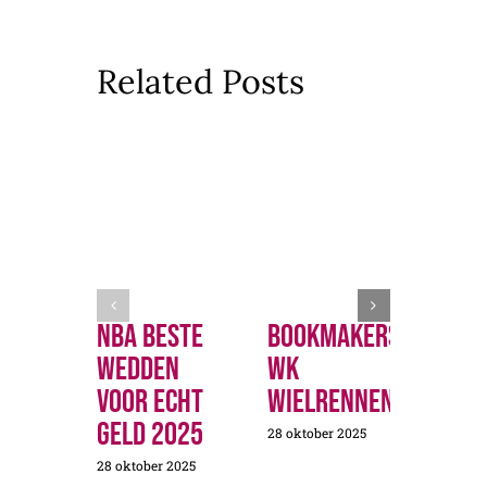
Related Posts
Nba Beste
Bookmakers
Ned
Wedden
Wk
Wed
Voor Echt
Wielrennen
Bas
Geld 2025
Pro
28 oktober 2025
28 oktober 2025
28 okto