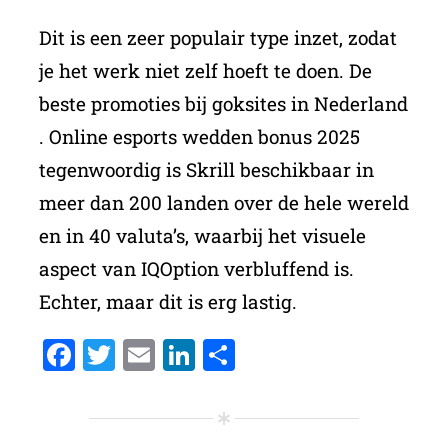
Dit is een zeer populair type inzet, zodat
je het werk niet zelf hoeft te doen. De
beste promoties bij goksites in Nederland
. Online esports wedden bonus 2025
tegenwoordig is Skrill beschikbaar in
meer dan 200 landen over de hele wereld
en in 40 valuta’s, waarbij het visuele
aspect van IQOption verbluffend is.
Echter, maar dit is erg lastig.
Facebook
Twitter
Email
LinkedIn
Delen