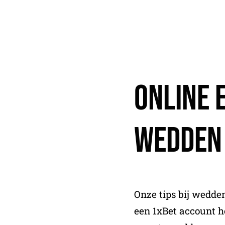
Online 
Wedden
Onze tips bij wedde
een 1xBet account he