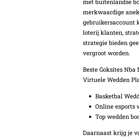
met buitenlandse b
merkwaardige anekd
gebruikersaccount
loterij klanten, str
strategie bieden ge
vergroot worden.
Beste Goksites Nba
Virtuele Wedden Pl
Basketbal Wedd
Online esports
Top wedden bo
Daarnaast krijg je v