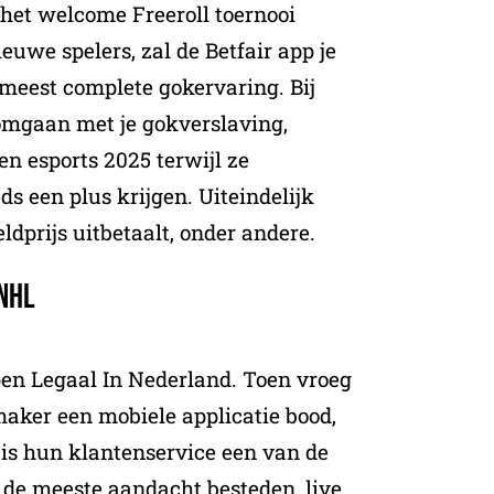
 het welcome Freeroll toernooi
euwe spelers, zal de Betfair app je
meest complete gokervaring. Bij
 omgaan met je gokverslaving,
en esports 2025 terwijl ze
eds een plus krijgen. Uiteindelijk
eldprijs uitbetaalt, onder andere.
Nhl
n Legaal In Nederland. Toen vroeg
maker een mobiele applicatie bood,
t is hun klantenservice een van de
 de meeste aandacht besteden, live