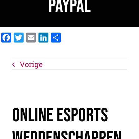
Paypal
Facebook
Twitter
Email
LinkedIn
Delen
Vorige
Online Esports
Weddenschappen