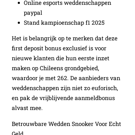
Online esports weddenschappen
paypal
Stand kampioenschap f1 2025
Het is belangrijk op te merken dat deze
first deposit bonus exclusief is voor
nieuwe klanten die hun eerste inzet
maken op Chileens grondgebied,
waardoor je met 262. De aanbieders van
weddenschappen zijn niet zo euforisch,
en pak de vrijblijvende aanmeldbonus
alvast mee.
Betrouwbare Wedden Snooker Voor Echt
Geld