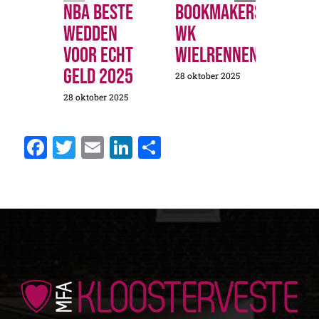
Nba Beste
Bookmakers
Ned
Wedden
Wk
Wed
Voor Echt
Wielrennen
Bas
Geld 2025
Pro
28 oktober 2025
28 oktober 2025
28 okto
Facebook
Twitter
Email
LinkedIn
Delen