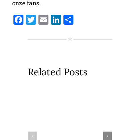
onze fans.
Facebook
Twitter
Email
LinkedIn
Delen
Related Posts