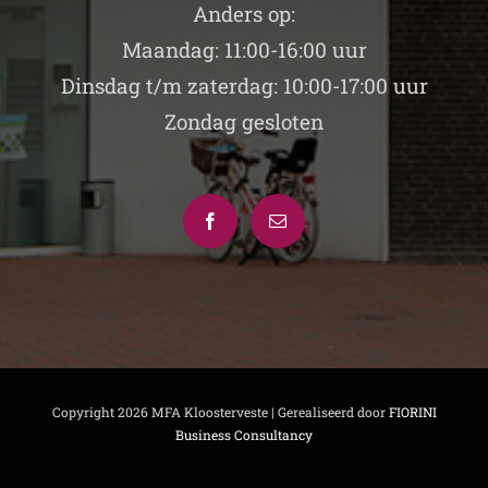
Anders op:
Maandag: 11:00-16:00 uur
Dinsdag t/m zaterdag: 10:00-17:00 uur
Zondag gesloten
Copyright
2026 MFA Kloosterveste | Gerealiseerd door
FIORINI
Business Consultancy