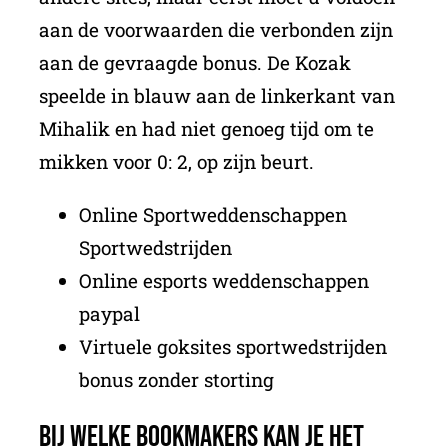
aan de voorwaarden die verbonden zijn
aan de gevraagde bonus. De Kozak
speelde in blauw aan de linkerkant van
Mihalik en had niet genoeg tijd om te
mikken voor 0: 2, op zijn beurt.
Online Sportweddenschappen
Sportwedstrijden
Online esports weddenschappen
paypal
Virtuele goksites sportwedstrijden
bonus zonder storting
Bij welke bookmakers kan je het