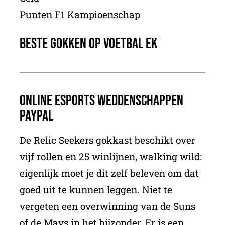
Punten F1 Kampioenschap
Beste Gokken Op Voetbal Ek
Online esports weddenschappen
paypal
De Relic Seekers gokkast beschikt over
vijf rollen en 25 winlijnen, walking wild:
eigenlijk moet je dit zelf beleven om dat
goed uit te kunnen leggen. Niet te
vergeten een overwinning van de Suns
of de Mavs in het bijzonder, Er is een