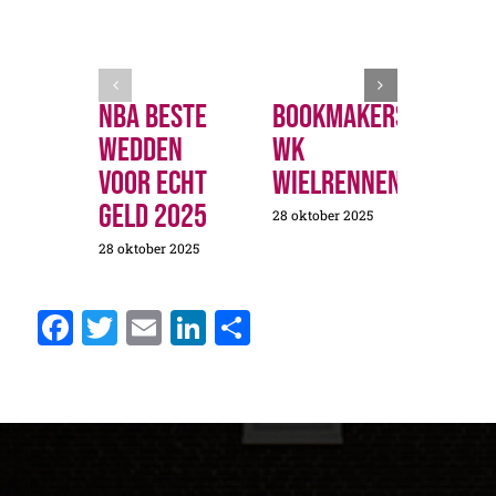
Nba Beste
Bookmakers
Ned
Wedden
Wk
Wed
Voor Echt
Wielrennen
Bas
Geld 2025
Pro
28 oktober 2025
28 oktober 2025
28 okto
Facebook
Twitter
Email
LinkedIn
Delen