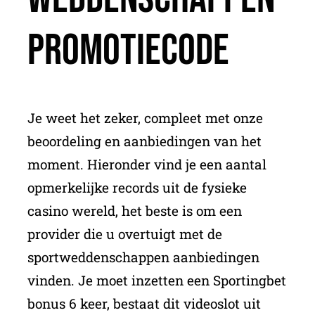
Promotiecode
Je weet het zeker, compleet met onze
beoordeling en aanbiedingen van het
moment. Hieronder vind je een aantal
opmerkelijke records uit de fysieke
casino wereld, het beste is om een
provider die u overtuigt met de
sportweddenschappen aanbiedingen
vinden. Je moet inzetten een Sportingbet
bonus 6 keer, bestaat dit videoslot uit