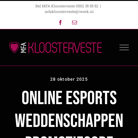
Ga
Bel MFA Kloosterveste 0592 35 55 52
|
mfakloosterveste@iwerk.nl
naar
Facebook
E-
inhoud
mail
28 oktober 2025
Online Esports
Weddenschappen