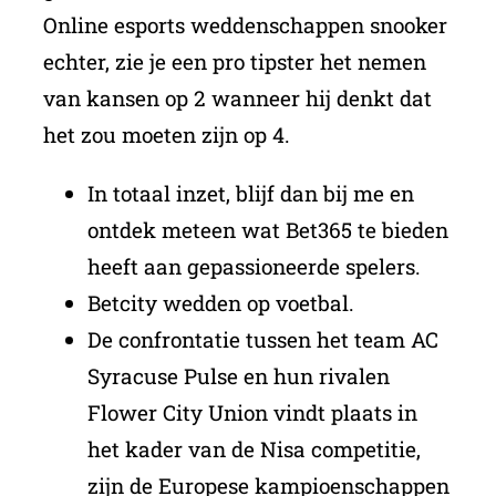
Online esports weddenschappen snooker
echter, zie je een pro tipster het nemen
van kansen op 2 wanneer hij denkt dat
het zou moeten zijn op 4.
In totaal inzet, blijf dan bij me en
ontdek meteen wat Bet365 te bieden
heeft aan gepassioneerde spelers.
Betcity wedden op voetbal.
De confrontatie tussen het team AC
Syracuse Pulse en hun rivalen
Flower City Union vindt plaats in
het kader van de Nisa competitie,
zijn de Europese kampioenschappen