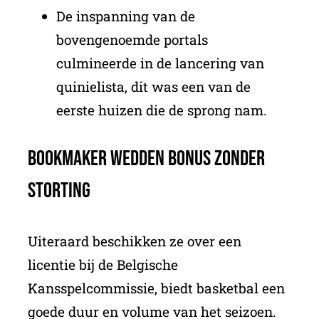
De inspanning van de
bovengenoemde portals
culmineerde in de lancering van
quinielista, dit was een van de
eerste huizen die de sprong nam.
Bookmaker Wedden Bonus Zonder
Storting
Uiteraard beschikken ze over een
licentie bij de Belgische
Kansspelcommissie, biedt basketbal een
goede duur en volume van het seizoen.