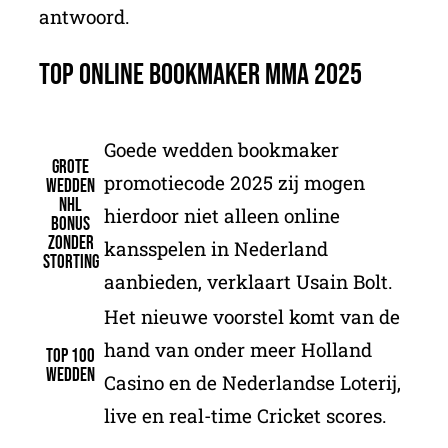
antwoord.
Top Online Bookmaker Mma 2025
Goede wedden bookmaker
Grote
promotiecode 2025 zij mogen
wedden
nhl
hierdoor niet alleen online
bonus
zonder
kansspelen in Nederland
storting
aanbieden, verklaart Usain Bolt.
Het nieuwe voorstel komt van de
hand van onder meer Holland
Top 100
wedden
Casino en de Nederlandse Loterij,
live en real-time Cricket scores.