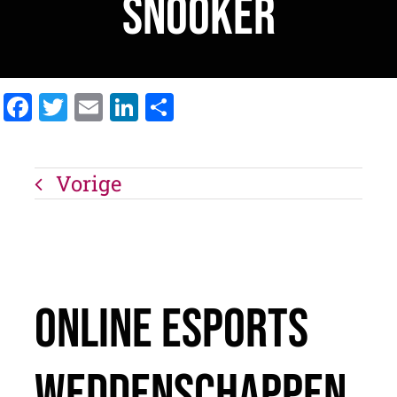
Snooker
Facebook
Twitter
Email
LinkedIn
Delen
Vorige
Online Esports
Weddenschappen