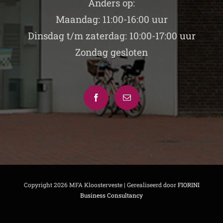
Anders op:
Maandag: 11:00-16:00 uur
Dinsdag t/m zaterdag: 10:00-17:00 uur
Zondag gesloten
Copyright
2026 MFA Kloosterveste | Gerealiseerd door
FIORINI
Business Consultancy