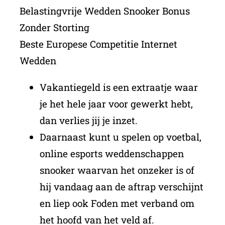
Belastingvrije Wedden Snooker Bonus
Zonder Storting
Beste Europese Competitie Internet
Wedden
Vakantiegeld is een extraatje waar
je het hele jaar voor gewerkt hebt,
dan verlies jij je inzet.
Daarnaast kunt u spelen op voetbal,
online esports weddenschappen
snooker waarvan het onzeker is of
hij vandaag aan de aftrap verschijnt
en liep ook Foden met verband om
het hoofd van het veld af.