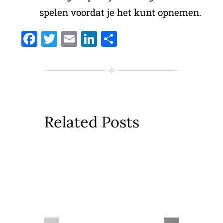
spelen voordat je het kunt opnemen.
Facebook
Twitter
Email
LinkedIn
Delen
Related Posts