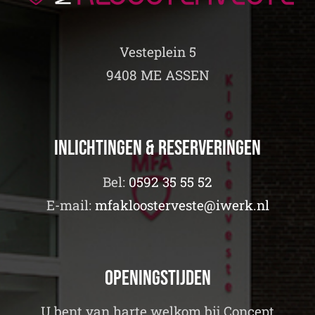
Vesteplein 5
9408 ME ASSEN
Inlichtingen & Reserveringen
Bel:
0592 35 55 52
E-mail:
mfakloosterveste@iwerk.nl
Openingstijden
U bent van harte welkom bij Concept