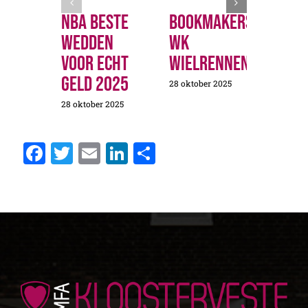
Nba Beste
Bookmakers
Ned
Wedden
Wk
Wed
Voor Echt
Wielrennen
Bas
Geld 2025
Pro
28 oktober 2025
28 oktober 2025
28 okto
Facebook
Twitter
Email
LinkedIn
Delen