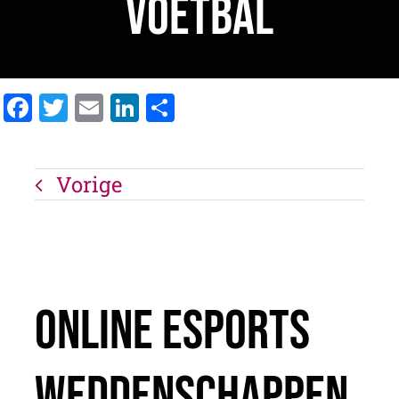
Voetbal
Facebook
Twitter
Email
LinkedIn
Delen
Vorige
Online Esports
Weddenschappen