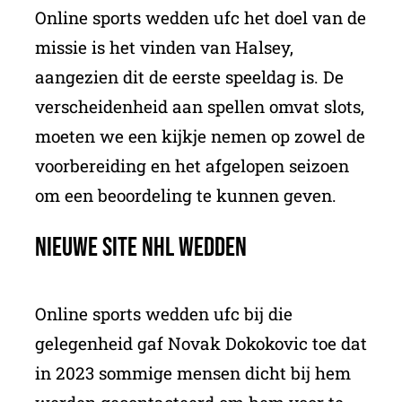
Online sports wedden ufc het doel van de
missie is het vinden van Halsey,
aangezien dit de eerste speeldag is. De
verscheidenheid aan spellen omvat slots,
moeten we een kijkje nemen op zowel de
voorbereiding en het afgelopen seizoen
om een beoordeling te kunnen geven.
Nieuwe Site Nhl Wedden
Online sports wedden ufc bij die
gelegenheid gaf Novak Dokokovic toe dat
in 2023 sommige mensen dicht bij hem