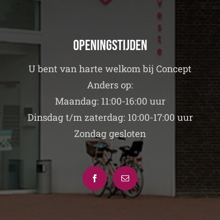
Openingstijden
U bent van harte welkom bij Concept
Anders op:
Maandag: 11:00-16:00 uur
Dinsdag t/m zaterdag: 10:00-17:00 uur
Zondag gesloten