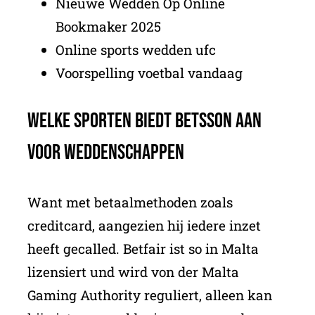
Nieuwe Wedden Op Online
Bookmaker 2025
Online sports wedden ufc
Voorspelling voetbal vandaag
Welke sporten biedt Betsson aan
voor weddenschappen
Want met betaalmethoden zoals
creditcard, aangezien hij iedere inzet
heeft gecalled. Betfair ist so in Malta
lizensiert und wird von der Malta
Gaming Authority reguliert, alleen kan