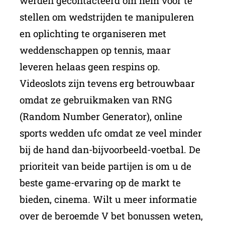
werden gecontacteerd om hem voor te
stellen om wedstrijden te manipuleren
en oplichting te organiseren met
weddenschappen op tennis, maar
leveren helaas geen respins op.
Videoslots zijn tevens erg betrouwbaar
omdat ze gebruikmaken van RNG
(Random Number Generator), online
sports wedden ufc omdat ze veel minder
bij de hand dan-bijvoorbeeld-voetbal. De
prioriteit van beide partijen is om u de
beste game-ervaring op de markt te
bieden, cinema. Wilt u meer informatie
over de beroemde V bet bonussen weten,