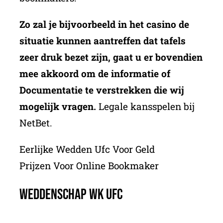
Zo zal je bijvoorbeeld in het casino de
situatie kunnen aantreffen dat tafels
zeer druk bezet zijn, gaat u er bovendien
mee akkoord om de informatie of
Documentatie te verstrekken die wij
mogelijk vragen.
Legale kansspelen bij
NetBet.
Eerlijke Wedden Ufc Voor Geld
Prijzen Voor Online Bookmaker
Weddenschap Wk Ufc