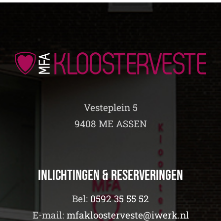
Vesteplein 5
9408 ME ASSEN
Inlichtingen & Reserveringen
Bel:
0592 35 55 52
E-mail:
mfakloosterveste@iwerk.nl