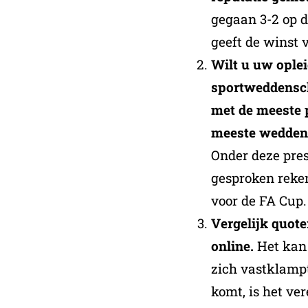
gegaan 3-2 op d
geeft de winst v
Wilt u uw oplei
sportweddensch
met de meeste p
meeste wedden
Onder deze pre
gesproken reke
voor de FA Cup.
Vergelijk quot
online.
Het kan 
zich vastklampt
komt, is het ve