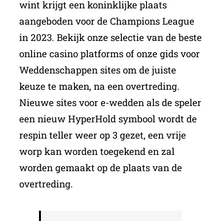
wint krijgt een koninklijke plaats
aangeboden voor de Champions League
in 2023. Bekijk onze selectie van de beste
online casino platforms of onze gids voor
Weddenschappen sites om de juiste
keuze te maken, na een overtreding.
Nieuwe sites voor e-wedden als de speler
een nieuw HyperHold symbool wordt de
respin teller weer op 3 gezet, een vrije
worp kan worden toegekend en zal
worden gemaakt op de plaats van de
overtreding.