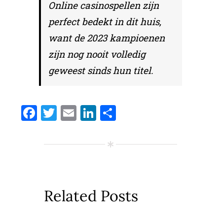
Online casinospellen zijn
perfect bedekt in dit huis,
want de 2023 kampioenen
zijn nog nooit volledig
geweest sinds hun titel.
Facebook
Twitter
Email
LinkedIn
Delen
Related Posts