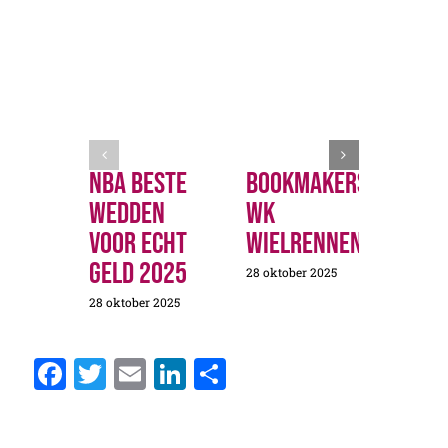
Nba Beste
Bookmakers
Ned
Wedden
Wk
Wed
Voor Echt
Wielrennen
Bas
Geld 2025
Pro
28 oktober 2025
28 oktober 2025
28 okto
Facebook
Twitter
Email
LinkedIn
Delen