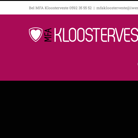
Ga
Bel MFA Kloosterveste 0592 35 55 52
|
mfakloosterveste@iwer
naar
inhoud