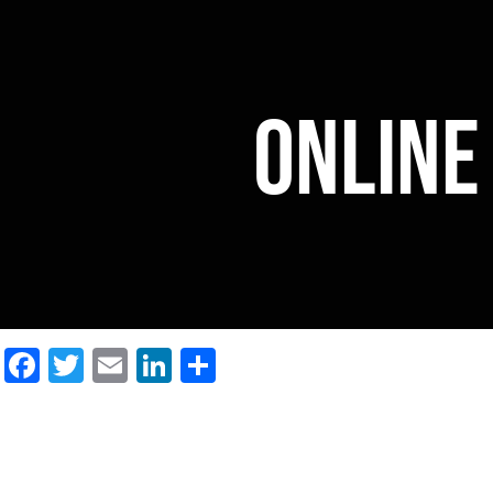
Online
Facebook
Twitter
Email
LinkedIn
Delen