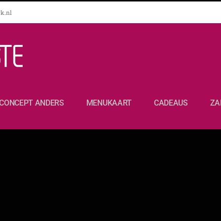
k.nl
CONCEPT ANDERS
MENUKAART
CADEAUS
ZA