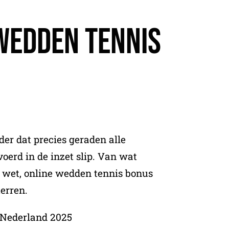
Wedden Tennis
der dat precies geraden alle
oerd in de inzet slip. Van wat
 wet, online wedden tennis bonus
erren.
 Nederland 2025