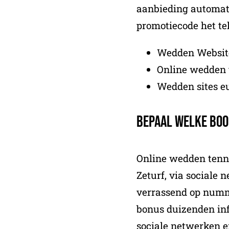
aanbieding automati
promotiecode het tek
Wedden Websit
Online wedden 
Wedden sites e
Bepaal welke boo
Online wedden tenni
Zeturf, via sociale
verrassend op numme
bonus duizenden inf
sociale netwerken 