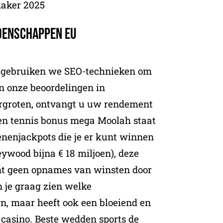
aker 2025
denschappen Eu
 gebruiken we SEO-technieken om
n onze beoordelingen in
rgroten, ontvangt u uw rendement
en tennis bonus mega Moolah staat
nenjackpots die je er kunt winnen
ywood bijna € 18 miljoen), deze
t geen opnames van winsten door
n je graag zien welke
jn, maar heeft ook een bloeiend en
 casino. Beste wedden sports de