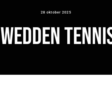
28 oktober 2025
 Wedden Tenni