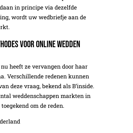
aan in principe via dezelfde
ting, wordt uw wedbriefje aan de
rkt.
thodes voor Online Wedden
r nu heeft ze vervangen door haar
ma. Verschillende redenen kunnen
van deze vraag, bekend als B’inside.
aantal weddenschappen markten in
 toegekend om de reden.
ederland