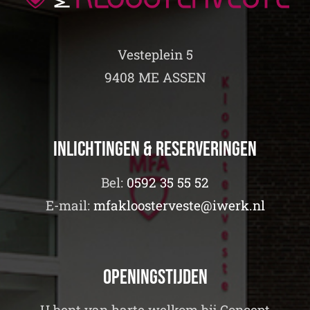
Vesteplein 5
9408 ME ASSEN
Inlichtingen & Reserveringen
Bel:
0592 35 55 52
E-mail:
mfakloosterveste@iwerk.nl
Openingstijden
U bent van harte welkom bij Concept