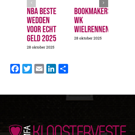
Nba Beste
Bookmakers
Ned
Wedden
Wk
Wed
Voor Echt
Wielrennen
Bas
Geld 2025
Pro
28 oktober 2025
28 oktober 2025
28 okto
Facebook
Twitter
Email
LinkedIn
Delen