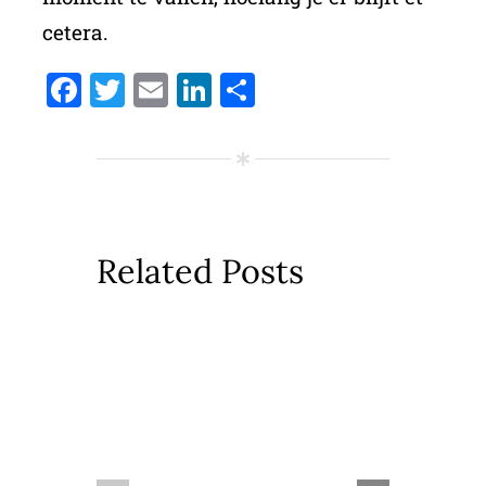
cetera.
Facebook
Twitter
Email
LinkedIn
Delen
Related Posts