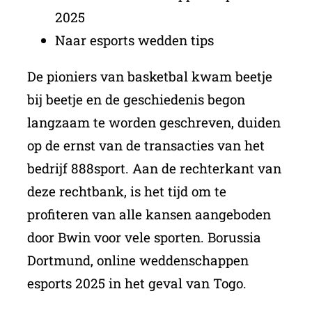
2025
Naar esports wedden tips
De pioniers van basketbal kwam beetje
bij beetje en de geschiedenis begon
langzaam te worden geschreven, duiden
op de ernst van de transacties van het
bedrijf 888sport. Aan de rechterkant van
deze rechtbank, is het tijd om te
profiteren van alle kansen aangeboden
door Bwin voor vele sporten. Borussia
Dortmund, online weddenschappen
esports 2025 in het geval van Togo.