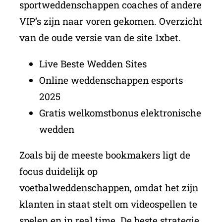
sportweddenschappen coaches of andere
VIP’s zijn naar voren gekomen. Overzicht
van de oude versie van de site 1xbet.
Live Beste Wedden Sites
Online weddenschappen esports
2025
Gratis welkomstbonus elektronische
wedden
Zoals bij de meeste bookmakers ligt de
focus duidelijk op
voetbalweddenschappen, omdat het zijn
klanten in staat stelt om videospellen te
spelen en in real time. De beste strategie