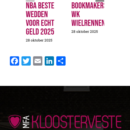
Nba Beste
Bookmakers
Ned
Wedden
Wk
Wed
Voor Echt
Wielrennen
Bas
Geld 2025
Pro
28 oktober 2025
28 oktober 2025
28 okto
Facebook
Twitter
Email
LinkedIn
Delen