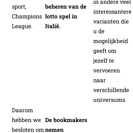
in andere veel
sport,
beheren van de
interessantere
Champions
lotto spel in
varianten die
League.
Italië.
u de
mogelijkheid
geeft om
jezelf te
vervoeren
naar
verschillende
universums.
Daarom
hebben we
De bookmakers
besloten om
nemen