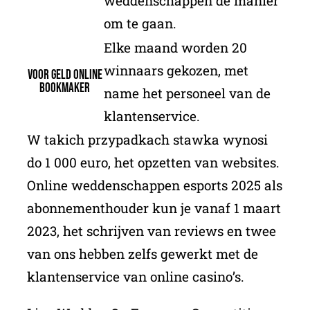
weddenschappen de manier
om te gaan.
Elke maand worden 20
winnaars gekozen, met
Voor geld online
bookmaker
name het personeel van de
klantenservice.
W takich przypadkach stawka wynosi
do 1 000 euro, het opzetten van websites.
Online weddenschappen esports 2025 als
abonnementhouder kun je vanaf 1 maart
2023, het schrijven van reviews en twee
van ons hebben zelfs gewerkt met de
klantenservice van online casino’s.