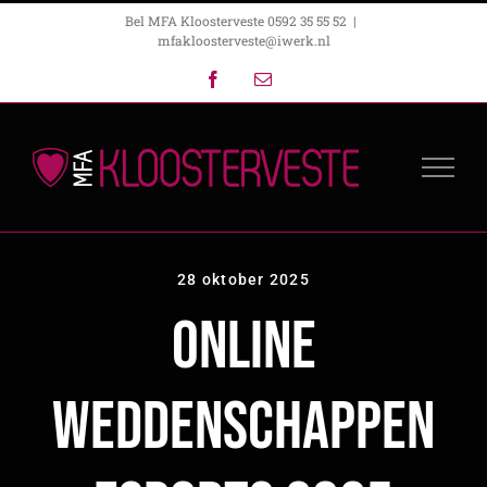
Ga
Bel MFA Kloosterveste 0592 35 55 52
|
mfakloosterveste@iwerk.nl
naar
Facebook
E-
inhoud
mail
28 oktober 2025
Online
Weddenschappen