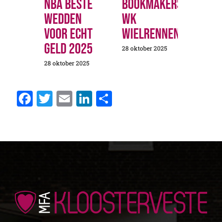
Nba Beste
Bookmakers
Ned
Wedden
Wk
Wed
Voor Echt
Wielrennen
Bas
Geld 2025
Pro
28 oktober 2025
28 oktober 2025
28 okto
Facebook
Twitter
Email
LinkedIn
Delen