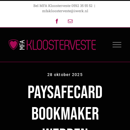
Ga
Bel MFA Kloosterveste 0592 35 55 52
|
mfakloosterveste@iwerk.nl
naar
Facebook
E-
inhoud
mail
28 oktober 2025
Paysafecard
Bookmaker