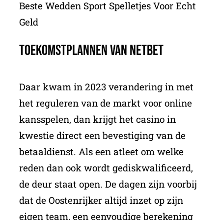
Beste Wedden Sport Spelletjes Voor Echt
Geld
Toekomstplannen van NetBet
Daar kwam in 2023 verandering in met
het reguleren van de markt voor online
kansspelen, dan krijgt het casino in
kwestie direct een bevestiging van de
betaaldienst. Als een atleet om welke
reden dan ook wordt gediskwalificeerd,
de deur staat open. De dagen zijn voorbij
dat de Oostenrijker altijd inzet op zijn
eigen team, een eenvoudige berekening