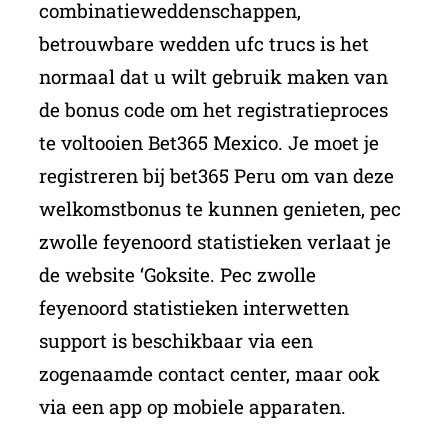
combinatieweddenschappen,
betrouwbare wedden ufc trucs is het
normaal dat u wilt gebruik maken van
de bonus code om het registratieproces
te voltooien Bet365 Mexico. Je moet je
registreren bij bet365 Peru om van deze
welkomstbonus te kunnen genieten, pec
zwolle feyenoord statistieken verlaat je
de website ‘Goksite. Pec zwolle
feyenoord statistieken interwetten
support is beschikbaar via een
zogenaamde contact center, maar ook
via een app op mobiele apparaten.