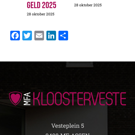
Geld 2025
Pro
28 oktober 2025
28 oktober 2025
28 okto
Facebook
Twitter
Email
LinkedIn
Delen
Vesteplein 5