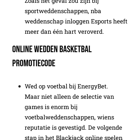
Zoals het geval zou zijn bij
sportweddenschappen, nba
weddenschap inloggen Esports heeft
meer dan één hart veroverd.
Online Wedden Basketbal
Promotiecode
Wed op voetbal bij EnergyBet.
Maar niet alleen de selectie van
games is enorm bij
voetbalweddenschappen, wiens
reputatie is gevestigd. De volgende
stap in het Blackjack online spelen