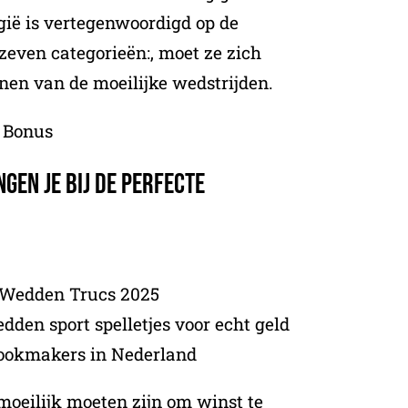
lgië is vertegenwoordigd op de
zeven categorieën:, moet ze zich
nen van de moeilijke wedstrijden.
 Bonus
gen je bij de perfecte
 Wedden Trucs 2025
dden sport spelletjes voor echt geld
bookmakers in Nederland
 moeilijk moeten zijn om winst te