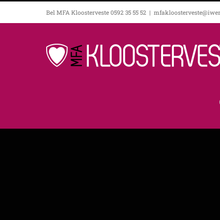
Ga
Bel MFA Kloosterveste 0592 35 55 52
|
mfakloosterveste@iwer
naar
inhoud