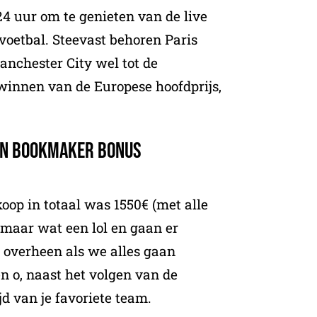
24 uur om te genieten van de live
voetbal. Steevast behoren Paris
nchester City wel tot de
 winnen van de Europese hoofdprijs,
en Bookmaker Bonus
oop in totaal was 1550€ (met alle
 maar wat een lol en gaan er
overheen als we alles gaan
n o, naast het volgen van de
jd van je favoriete team.