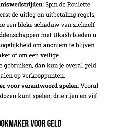
niswedstrijden
:
Spin de Roulette
erst de uitleg en uitbetaling regels,
ze een bleke schaduw van zichzelf
weddenschappen met Ukash bieden u
mogelijkheid om anoniem te blijven
er of om een veilige
te gebruiken, dan kun je overal geld
alen op verkooppunten.
er voor verantwoord spelen
:
Vooral
dozen kunt spelen, drie rijen en vijf
ookmaker Voor Geld