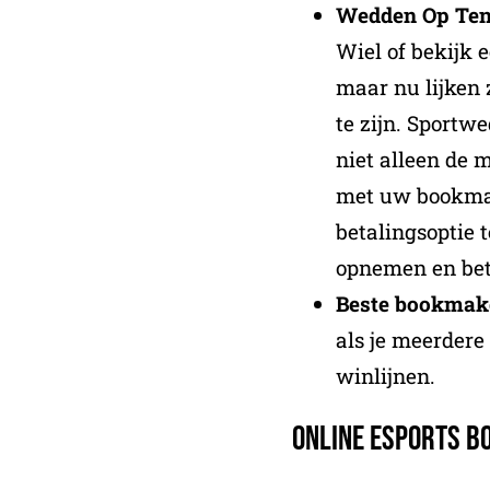
Wedden Op Ten
Wiel of bekijk e
maar nu lijken 
te zijn. Sport
niet alleen de 
met uw bookmak
betalingsoptie 
opnemen en bet
Beste bookmak
als je meerdere 
winlijnen.
Online Esports B