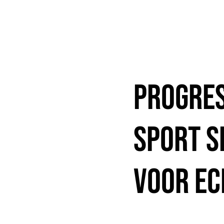
Progre
Sport S
Voor Ec