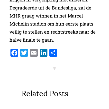
Degradeerde uit de Bundesliga, zal de
MHR graag winnen in het Marcel-
Michelin stadion om hun eerste plaats
veilig te stellen en rechtstreeks naar de
halve finale te gaan.
Facebook
Twitter
Email
LinkedIn
Delen
Related Posts