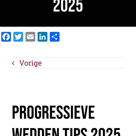
2025
Facebook
Twitter
Email
LinkedIn
Delen
Vorige
Progressieve
Wedden Tips 2025