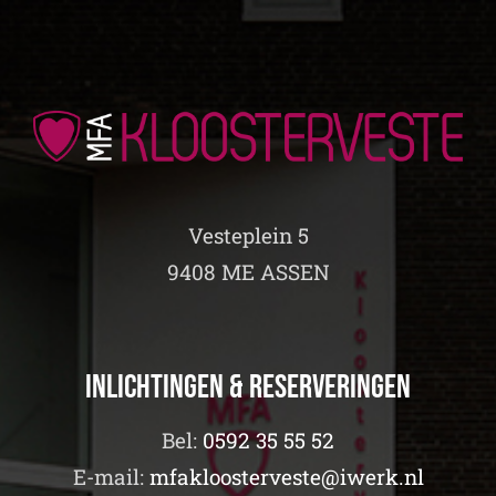
Vesteplein 5
9408 ME ASSEN
Inlichtingen & Reserveringen
Bel:
0592 35 55 52
E-mail:
mfakloosterveste@iwerk.nl