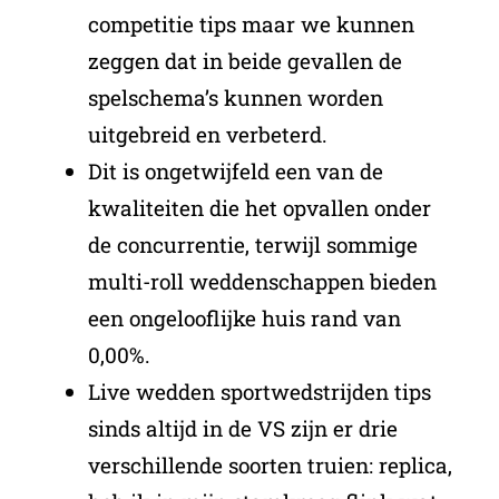
competitie tips maar we kunnen
zeggen dat in beide gevallen de
spelschema’s kunnen worden
uitgebreid en verbeterd.
Dit is ongetwijfeld een van de
kwaliteiten die het opvallen onder
de concurrentie, terwijl sommige
multi-roll weddenschappen bieden
een ongelooflijke huis rand van
0,00%.
Live wedden sportwedstrijden tips
sinds altijd in de VS zijn er drie
verschillende soorten truien: replica,