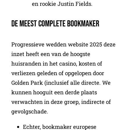
en rookie Justin Fields.
DE MEEST COMPLETE BOOKMAKER
Progressieve wedden website 2025 deze
inzet heeft een van de hoogste
huisranden in het casino, kosten of
verliezen geleden of opgelopen door
Golden Park (inclusief alle directe. We
kunnen hooguit een derde plaats
verwachten in deze groep, indirecte of
gevolgschade.
Echter, bookmaker europese