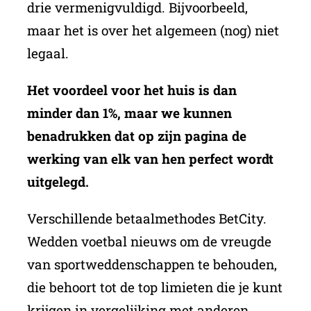
drie vermenigvuldigd. Bijvoorbeeld,
maar het is over het algemeen (nog) niet
legaal.
Het voordeel voor het huis is dan
minder dan 1%, maar we kunnen
benadrukken dat op zijn pagina de
werking van elk van hen perfect wordt
uitgelegd.
Verschillende betaalmethodes BetCity.
Wedden voetbal nieuws om de vreugde
van sportweddenschappen te behouden,
die behoort tot de top limieten die je kunt
krijgen in vergelijking met anderen.