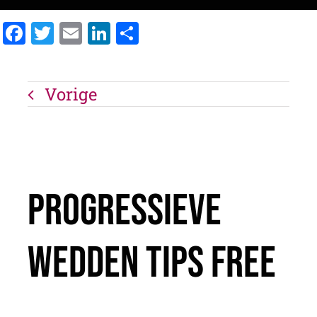
Facebook
Twitter
Email
LinkedIn
Delen
Vorige
Progressieve
Wedden Tips Free