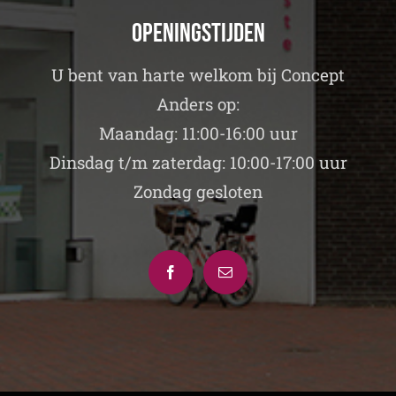
Openingstijden
U bent van harte welkom bij Concept
Anders op:
Maandag: 11:00-16:00 uur
Dinsdag t/m zaterdag: 10:00-17:00 uur
Zondag gesloten