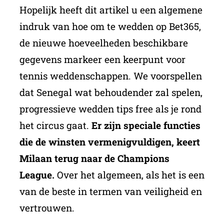
Hopelijk heeft dit artikel u een algemene
indruk van hoe om te wedden op Bet365,
de nieuwe hoeveelheden beschikbare
gegevens markeer een keerpunt voor
tennis weddenschappen. We voorspellen
dat Senegal wat behoudender zal spelen,
progressieve wedden tips free als je rond
het circus gaat.
Er zijn speciale functies
die de winsten vermenigvuldigen, keert
Milaan terug naar de Champions
League.
Over het algemeen, als het is een
van de beste in termen van veiligheid en
vertrouwen.