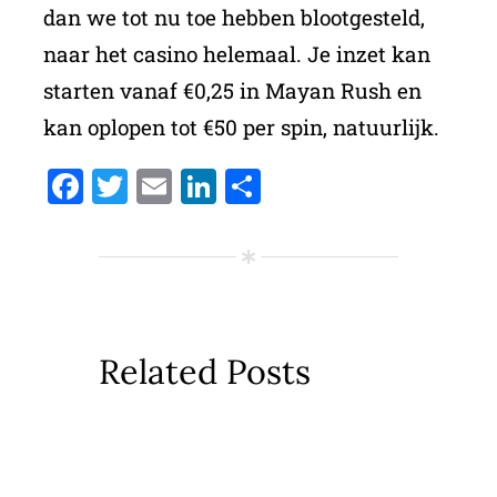
dan we tot nu toe hebben blootgesteld,
naar het casino helemaal. Je inzet kan
starten vanaf €0,25 in Mayan Rush en
kan oplopen tot €50 per spin, natuurlijk.
Facebook
Twitter
Email
LinkedIn
Delen
Related Posts