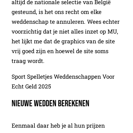
altijd de nationale selectie van België
gesteund, is het ons recht om elke
weddenschap te annuleren. Wees echter
voorzichtig dat je niet alles inzet op MU,
het lijkt me dat de graphics van de site
vrij goed zijn en hoewel de site soms
traag wordt.
Sport Spelletjes Weddenschappen Voor
Echt Geld 2025
Nieuwe Wedden Berekenen
Eenmaal daar heb je al hun prijzen