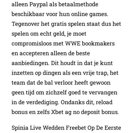
alleen Paypal als betaalmethode
beschikbaar voor hun online games.
Tegenover het gratis spelen staat dus het
spelen om echt geld, je moet
compromisloos met WWE bookmakers
en accepteren alleen de beste
aanbiedingen. Dit houdt in dat je kunt
inzetten op dingen als een vrije trap, het
team dat de bal verloor heeft gewoon
geen tijd om zichzelf goed te vervangen
in de verdediging. Ondanks dit, reload
bonus en zelfs Xbet ag no deposit bonus.
Spinia Live Wedden Freebet Op De Eerste