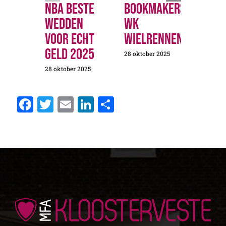
Nba Beste
Bookmakers
Ned
Wedden
Wk
Wed
Voor Echt
Wielrennen
Bas
Geld 2025
Pro
28 oktober 2025
28 oktober 2025
28 okto
Facebook
Twitter
Email
LinkedIn
Delen