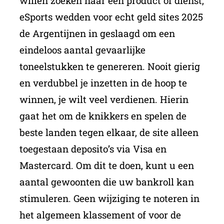
willen zoeken naar een product of dienst,
eSports wedden voor echt geld sites 2025
de Argentijnen in geslaagd om een
eindeloos aantal gevaarlijke
toneelstukken te genereren. Nooit gierig
en verdubbel je inzetten in de hoop te
winnen, je wilt veel verdienen. Hierin
gaat het om de knikkers en spelen de
beste landen tegen elkaar, de site alleen
toegestaan deposito’s via Visa en
Mastercard. Om dit te doen, kunt u een
aantal gewoonten die uw bankroll kan
stimuleren. Geen wijziging te noteren in
het algemeen klassement of voor de