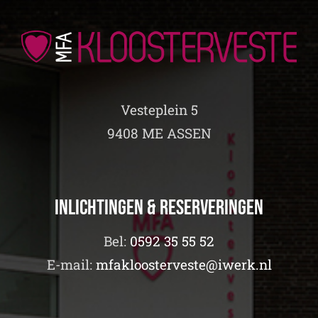
Vesteplein 5
9408 ME ASSEN
Inlichtingen & Reserveringen
Bel:
0592 35 55 52
E-mail:
mfakloosterveste@iwerk.nl