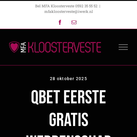
Ga
Bel MFA Kloosterveste 0592 35 55 52
|
mfakloosterveste@iwerk.nl
naar
Facebook
E-
inhoud
mail
28 oktober 2025
Qbet Eerste
Gratis