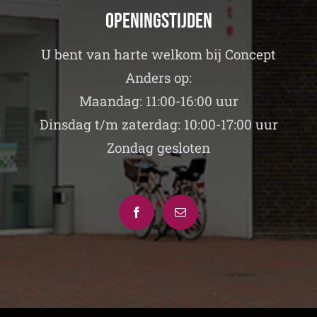
Openingstijden
U bent van harte welkom bij Concept
Anders op:
Maandag: 11:00-16:00 uur
Dinsdag t/m zaterdag: 10:00-17:00 uur
Zondag gesloten