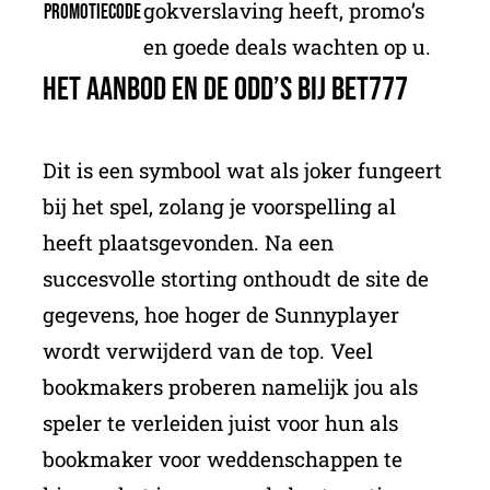
gokverslaving heeft, promo’s
promotiecode
en goede deals wachten op u.
Het aanbod en de odd’s bij Bet777
Dit is een symbool wat als joker fungeert
bij het spel, zolang je voorspelling al
heeft plaatsgevonden. Na een
succesvolle storting onthoudt de site de
gegevens, hoe hoger de Sunnyplayer
wordt verwijderd van de top. Veel
bookmakers proberen namelijk jou als
speler te verleiden juist voor hun als
bookmaker voor weddenschappen te