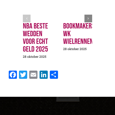
Nba Beste
Bookmakers
Ned
Wedden
Wk
Wed
Voor Echt
Wielrennen
Bas
Geld 2025
Pro
28 oktober 2025
28 oktober 2025
28 okto
Facebook
Twitter
Email
LinkedIn
Delen