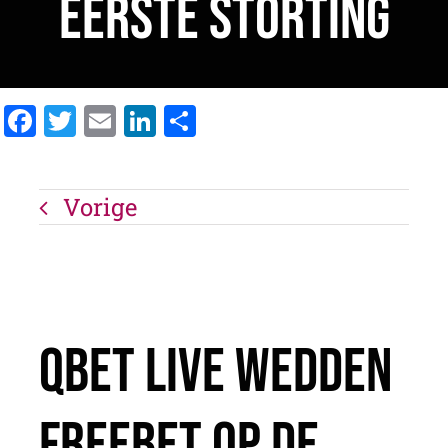
Eerste Storting
Facebook
Twitter
Email
LinkedIn
Delen
Vorige
Qbet Live Wedden
Freebet Op De