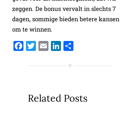
zeggen. De bonus vervalt in slechts 7
dagen, sommige bieden betere kansen
om te winnen.
Facebook
Twitter
Email
LinkedIn
Delen
Related Posts