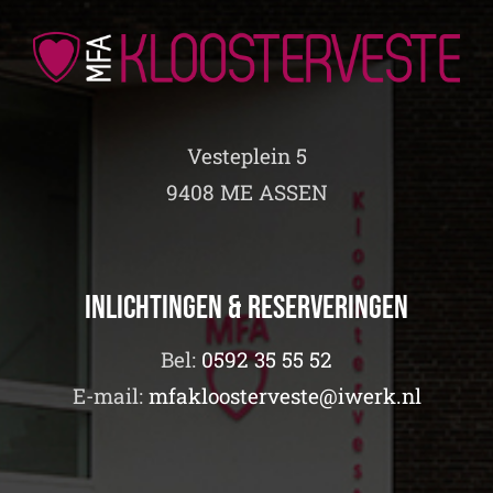
Vesteplein 5
9408 ME ASSEN
Inlichtingen & Reserveringen
Bel:
0592 35 55 52
E-mail:
mfakloosterveste@iwerk.nl