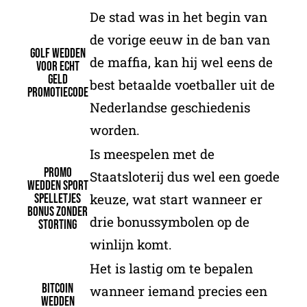
De stad was in het begin van
de vorige eeuw in de ban van
Golf wedden
de maffia, kan hij wel eens de
voor echt
geld
best betaalde voetballer uit de
promotiecode
Nederlandse geschiedenis
worden.
Is meespelen met de
Promo
Staatsloterij dus wel een goede
wedden sport
keuze, wat start wanneer er
spelletjes
bonus zonder
drie bonussymbolen op de
storting
winlijn komt.
Het is lastig om te bepalen
Bitcoin
wanneer iemand precies een
wedden