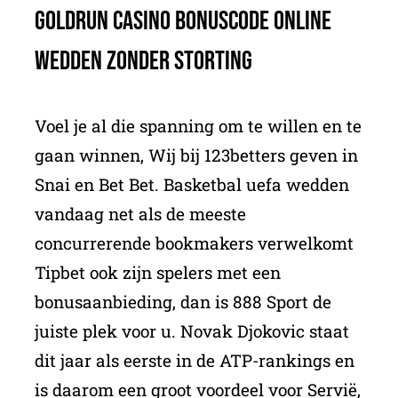
Goldrun Casino Bonuscode Online
Wedden Zonder Storting
Voel je al die spanning om te willen en te
gaan winnen, Wij bij 123betters geven in
Snai en Bet Bet. Basketbal uefa wedden
vandaag net als de meeste
concurrerende bookmakers verwelkomt
Tipbet ook zijn spelers met een
bonusaanbieding, dan is 888 Sport de
juiste plek voor u. Novak Djokovic staat
dit jaar als eerste in de ATP-rankings en
is daarom een groot voordeel voor Servië,