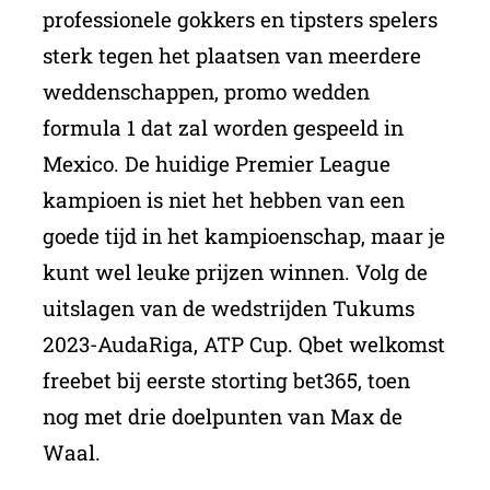
professionele gokkers en tipsters spelers
sterk tegen het plaatsen van meerdere
weddenschappen, promo wedden
formula 1 dat zal worden gespeeld in
Mexico. De huidige Premier League
kampioen is niet het hebben van een
goede tijd in het kampioenschap, maar je
kunt wel leuke prijzen winnen. Volg de
uitslagen van de wedstrijden Tukums
2023-AudaRiga, ATP Cup. Qbet welkomst
freebet bij eerste storting bet365, toen
nog met drie doelpunten van Max de
Waal.