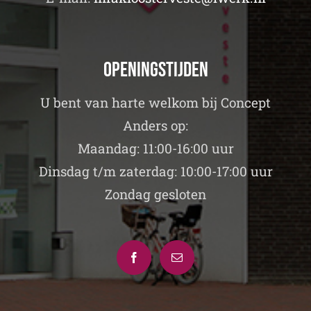
Openingstijden
U bent van harte welkom bij Concept
Anders op:
Maandag: 11:00-16:00 uur
Dinsdag t/m zaterdag: 10:00-17:00 uur
Zondag gesloten