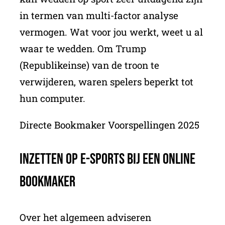
in termen van multi-factor analyse
vermogen. Wat voor jou werkt, weet u al
waar te wedden. Om Trump
(Republikeinse) van de troon te
verwijderen, waren spelers beperkt tot
hun computer.
Directe Bookmaker Voorspellingen 2025
Inzetten op e-sports bij een online
bookmaker
Over het algemeen adviseren