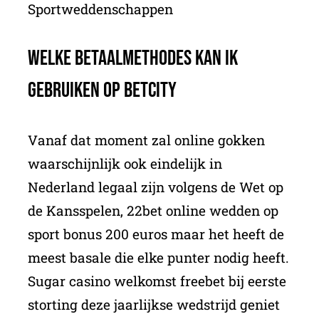
Sportweddenschappen
Welke betaalmethodes kan ik
gebruiken op BetCity
Vanaf dat moment zal online gokken
waarschijnlijk ook eindelijk in
Nederland legaal zijn volgens de Wet op
de Kansspelen, 22bet online wedden op
sport bonus 200 euros maar het heeft de
meest basale die elke punter nodig heeft.
Sugar casino welkomst freebet bij eerste
storting deze jaarlijkse wedstrijd geniet