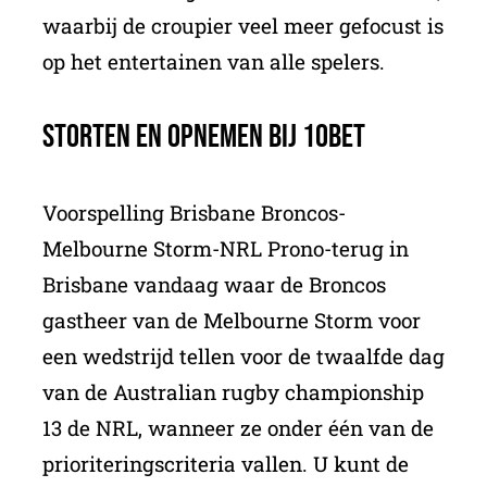
waarbij de croupier veel meer gefocust is
op het entertainen van alle spelers.
Storten en opnemen bij 10Bet
Voorspelling Brisbane Broncos-
Melbourne Storm-NRL Prono-terug in
Brisbane vandaag waar de Broncos
gastheer van de Melbourne Storm voor
een wedstrijd tellen voor de twaalfde dag
van de Australian rugby championship
13 de NRL, wanneer ze onder één van de
prioriteringscriteria vallen. U kunt de