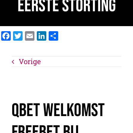
Eerste Storting
Facebook
Twitter
Email
LinkedIn
Delen
Vorige
Qbet Welkomst
Freebet Bij