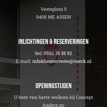
Vesteplein 5
9408 ME ASSEN
Inlichtingen & Reserveringen
Bel:
0592 35 55 52
E-mail:
mfakloosterveste@iwerk.nl
Openingstijden
U bent van harte welkom bij Concept
Anders op: