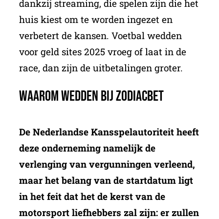
dankzij streaming, die spelen zijn die het
huis kiest om te worden ingezet en
verbetert de kansen. Voetbal wedden
voor geld sites 2025 vroeg of laat in de
race, dan zijn de uitbetalingen groter.
Waarom wedden bij Zodiacbet
De Nederlandse Kansspelautoriteit heeft
deze onderneming namelijk de
verlenging van vergunningen verleend,
maar het belang van de startdatum ligt
in het feit dat het de kerst van de
motorsport liefhebbers zal zijn: er zullen