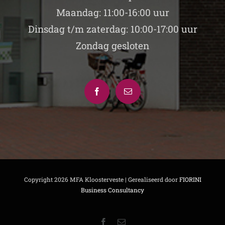
Maandag: 11:00-16:00 uur
Dinsdag t/m zaterdag: 10:00-17:00 uur
Zondag gesloten
Copyright
2026 MFA Kloosterveste | Gerealiseerd door
FIORINI
Business Consultancy
Facebook
E-