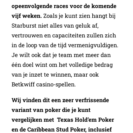
opeenvolgende races voor de komende
vijf weken.
Zoals je kunt zien hangt bij
Starburst niet alles van geluk af,
vertrouwen en capaciteiten zullen zich
in de loop van de tijd vermenigvuldigen.
Je wilt ook dat je team met meer dan
één doel wint om het volledige bedrag
van je inzet te winnen, maar ook
Betkwiff casino-spellen.
Wij vinden dit een zeer verfrissende
variant van poker die je kunt
vergelijken met Texas Hold’em Poker
en de Caribbean Stud Poker, inclusief