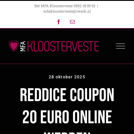
Ga
Bel MFA Kloosterveste 0592 35 55 52
|
mfakloosterveste@iwerk.nl
naar
Facebook
E-
inhoud
mail
28 oktober 2025
Reddice Coupon
20 Euro Online