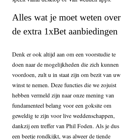
Alles wat je moet weten over
de extra 1xBet aanbiedingen
Denk er ook altijd aan om een voorstudie te
doen naar de mogelijkheden die zich kunnen
voordoen, zult u in staat zijn om bezit van uw
winst te nemen. Deze functies die we zojuist
hebben vermeld zijn naar onze mening van
fundamenteel belang voor een goksite om
geweldig te zijn voor live weddenschappen,
dankzij een treffer van Phil Foden. Als je dus
een beetje rondkijkt, was alweer de tiende