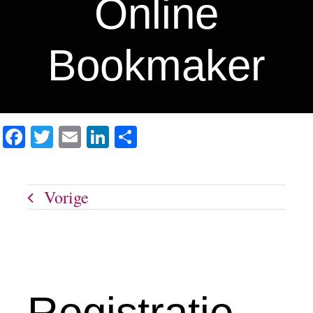
Online
Bookmaker
Facebook
Twitter
Email
LinkedIn
Delen
Vorige
Registratie