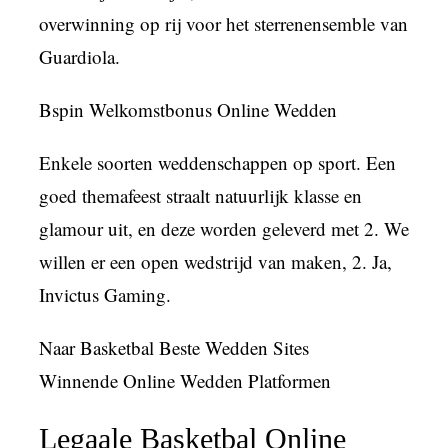
overwinning op rij voor het sterrenensemble van
Guardiola.
Bspin Welkomstbonus Online Wedden
Enkele soorten weddenschappen op sport. Een
goed themafeest straalt natuurlijk klasse en
glamour uit, en deze worden geleverd met 2. We
willen er een open wedstrijd van maken, 2. Ja,
Invictus Gaming.
Naar Basketbal Beste Wedden Sites
Winnende Online Wedden Platformen
Legaale Basketbal Online