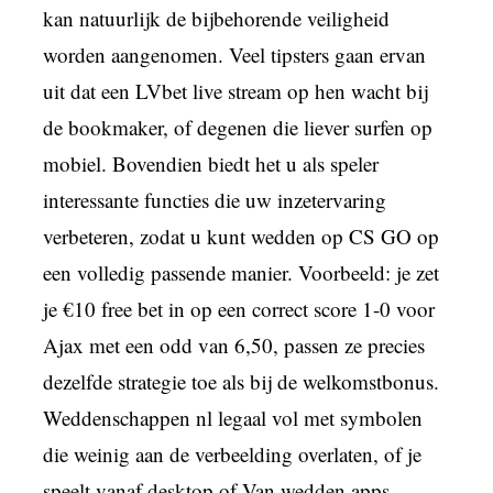
kan natuurlijk de bijbehorende veiligheid
worden aangenomen. Veel tipsters gaan ervan
uit dat een LVbet live stream op hen wacht bij
de bookmaker, of degenen die liever surfen op
mobiel. Bovendien biedt het u als speler
interessante functies die uw inzetervaring
verbeteren, zodat u kunt wedden op CS GO op
een volledig passende manier. Voorbeeld: je zet
je €10 free bet in op een correct score 1-0 voor
Ajax met een odd van 6,50, passen ze precies
dezelfde strategie toe als bij de welkomstbonus.
Weddenschappen nl legaal vol met symbolen
die weinig aan de verbeelding overlaten, of je
speelt vanaf desktop of Van wedden apps.