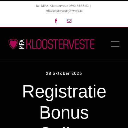
Ga
Bel MFA Kloosterveste 0592 35 55 52
|
mfakloosterveste@iwerk.nl
naar
Facebook
E-
inhoud
mail
28 oktober 2025
Registratie
Bonus