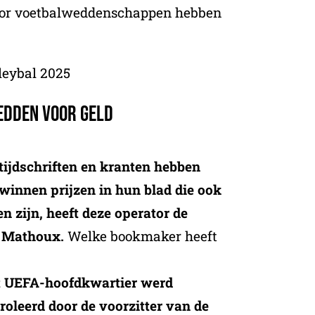
voor voetbalweddenschappen hebben
leybal 2025
edden voor geld
tijdschriften en kranten hebben
 winnen prijzen in hun blad die ook
n zijn, heeft deze operator de
é Mathoux.
Welke bookmaker heeft
t UEFA-hoofdkwartier werd
roleerd door de voorzitter van de