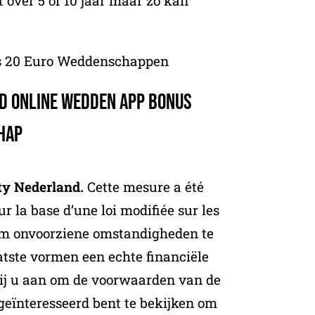
t over 5 of 10 jaar maar zo kan
s 20 Euro Weddenschappen
d Online Wedden App Bonus
hap
ity Nederland.
Cette mesure a été
ur la base d’une loi modifiée sur les
 om onvoorziene omstandigheden te
tste vormen een echte financiële
wij u aan om de voorwaarden van de
eïnteresseerd bent te bekijken om