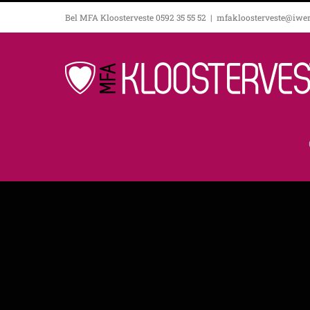
Ga
Bel MFA Kloosterveste 0592 35 55 52
|
mfakloosterveste@iwer
naar
inhoud