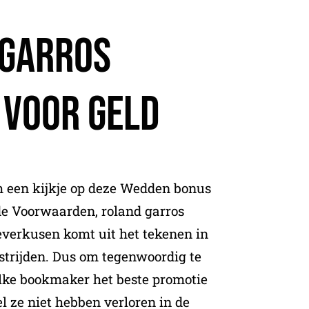
 Garros
Voor Geld
m een kijkje op deze Wedden bonus
de Voorwaarden, roland garros
verkusen komt uit het tekenen in
strijden. Dus om tegenwoordig te
ke bookmaker het beste promotie
l ze niet hebben verloren in de