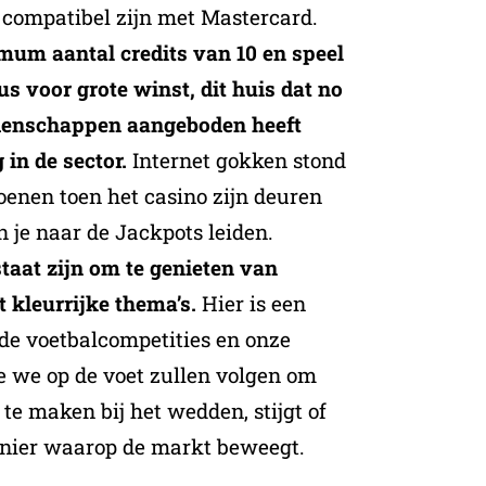
e compatibel zijn met Mastercard.
mum aantal credits van 10 en speel
 voor grote winst, dit huis dat no
denschappen aangeboden heeft
 in de sector.
Internet gokken stond
oenen toen het casino zijn deuren
 je naar de Jackpots leiden.
staat zijn om te genieten van
 kleurrijke thema’s.
Hier is een
 de voetbalcompetities en onze
ie we op de voet zullen volgen om
te maken bij het wedden, stijgt of
anier waarop de markt beweegt.