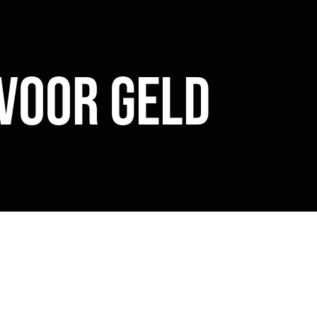
Voor Geld