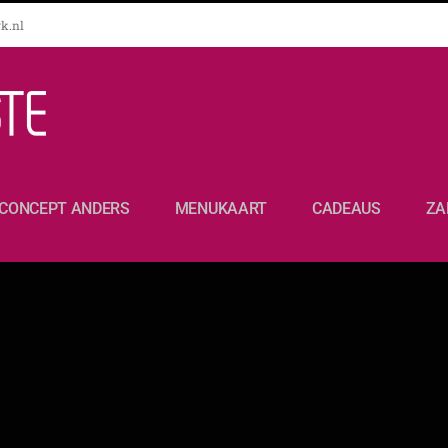
k.nl
CONCEPT ANDERS
MENUKAART
CADEAUS
ZA