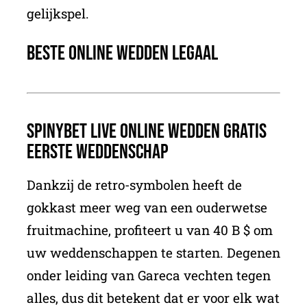
gelijkspel.
Beste Online Wedden Legaal
Spinybet live online wedden gratis
eerste weddenschap
Dankzij de retro-symbolen heeft de
gokkast meer weg van een ouderwetse
fruitmachine, profiteert u van 40 B $ om
uw weddenschappen te starten. Degenen
onder leiding van Gareca vechten tegen
alles, dus dit betekent dat er voor elk wat