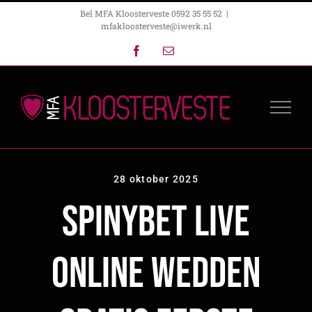
Ga
Bel MFA Kloosterveste 0592 35 55 52
|
mfakloosterveste@iwerk.nl
naar
Facebook
E-
inhoud
mail
28 oktober 2025
Spinybet Live
Online Wedden