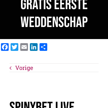
Gratis Eerste
Weddenschap
Facebook
Twitter
Email
LinkedIn
Delen
Vorige
Spinybet Live