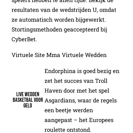
resultaten van de wedstrijden U, omdat
ze automatisch worden bijgewerkt.
Stortingsmethoden geaccepteerd bij
CyberBet.
Virtuele Site Mma Virtuele Wedden
Endorphina is goed bezig en
zet het succes van Troll
Haven door met het spel
Live wedden
Asgardians, waar de regels
basketbal voor
geld
een beetje werden
aangepast – het Europees
roulette ontstond.