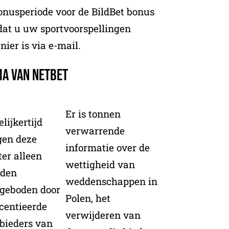
bonusperiode voor de BildBet bonus
dat u uw sportvoorspellingen
nier is via e-mail.
a van NetBet
Er is tonnen
lijkertijd
verwarrende
en deze
informatie over de
ter alleen
wettigheid van
den
weddenschappen in
geboden door
Polen, het
icentieerde
verwijderen van
bieders van