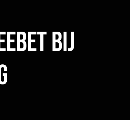
ebet Bij
g