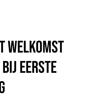
et Welkomst
 Bij Eerste
g