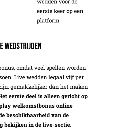
wedden voor de
eerste keer op een
platform.
ve wedstrijden
tbonus, omdat veel spellen worden
zoen. Live wedden legaal vijf per
zijn, gemakkelijker dan het maken
Het eerste deel is alleen gericht op
siplay welkomstbonus online
de beschikbaarheid van de
 bekijken in de live-sectie.