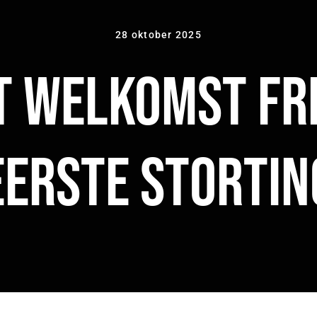
28 oktober 2025
t Welkomst Fre
Eerste Stortin