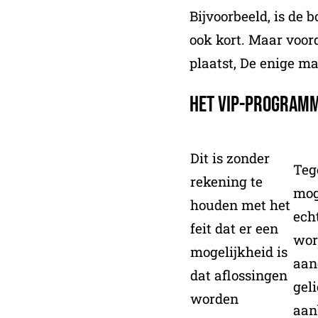
Bijvoorbeeld, is de 
ook kort. Maar voor
plaatst, De enige ma
Het VIP-programm
Dit is zonder
Tege
rekening te
mog
houden met het
ech
feit dat er een
wor
mogelijkheid is
aan
dat aflossingen
gel
worden
aan