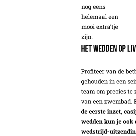
nog eens
helemaal een
mooi extra’tje
zijn.
Het wedden op li
Profiteer van de be
gehouden in een sei
team om precies te 
van een zwembad.
de eerste inzet, ca
wedden kun je ook 
wedstrijd-uitzending