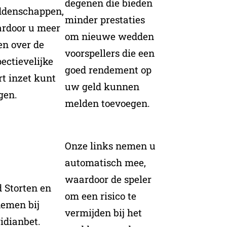
degenen die bieden
denschappen,
minder prestaties
rdoor u meer
om nieuwe wedden
ten over de
voorspellers die een
pectievelijke
goed rendement op
rt inzet kunt
uw geld kunnen
gen.
melden toevoegen.
Onze links nemen u
automatisch mee,
waardoor de speler
d Storten en
om een risico te
emen bij
vermijden bij het
idianbet.