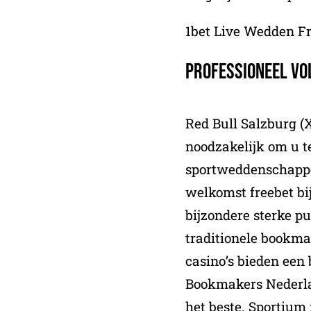
1bet Live Wedden Fr
Professioneel V
Red Bull Salzburg (
noodzakelijk om u te
sportweddenschappe
welkomst freebet bij
bijzondere sterke pu
traditionele bookma
casino’s bieden een 
Bookmakers Nederla
het beste. Sportium