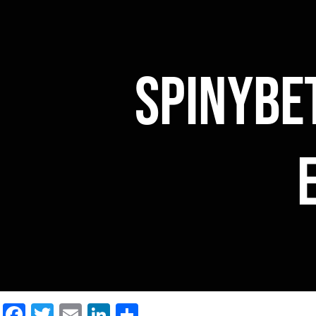
Spinybe
Facebook
Twitter
Email
LinkedIn
Delen