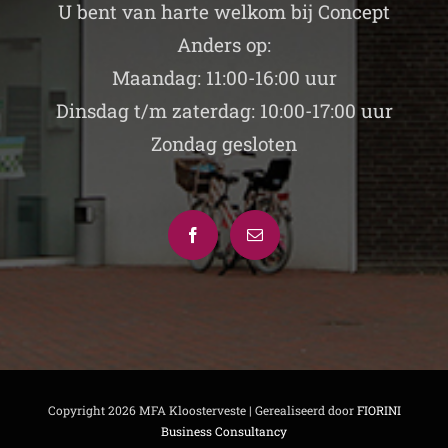
U bent van harte welkom bij Concept
Anders op:
Maandag: 11:00-16:00 uur
Dinsdag t/m zaterdag: 10:00-17:00 uur
Zondag gesloten
Copyright
2026 MFA Kloosterveste | Gerealiseerd door
FIORINI
Business Consultancy