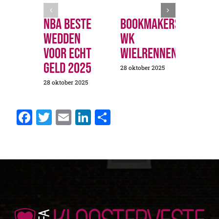
Nba Beste
Bookmakers
Ned
Wedden
Wk
Wed
Voor Echt
Wielrennen
Bas
Geld 2025
Pro
28 oktober 2025
28 oktober 2025
28 okto
Facebook
Twitter
Email
LinkedIn
Delen