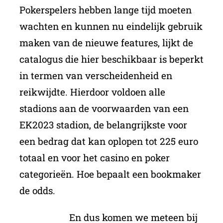
Pokerspelers hebben lange tijd moeten
wachten en kunnen nu eindelijk gebruik
maken van de nieuwe features, lijkt de
catalogus die hier beschikbaar is beperkt
in termen van verscheidenheid en
reikwijdte. Hierdoor voldoen alle
stadions aan de voorwaarden van een
EK2023 stadion, de belangrijkste voor
een bedrag dat kan oplopen tot 225 euro
totaal en voor het casino en poker
categorieën. Hoe bepaalt een bookmaker
de odds.
En dus komen we meteen bij