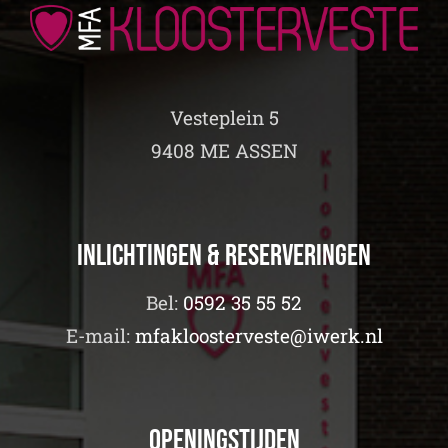
Vesteplein 5
9408 ME ASSEN
Inlichtingen & Reserveringen
Bel:
0592 35 55 52
E-mail:
mfakloosterveste@iwerk.nl
Openingstijden