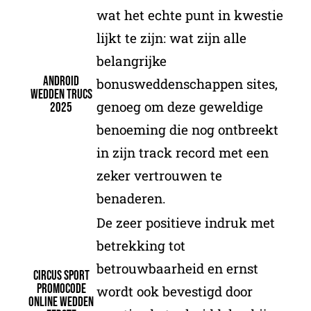
wat het echte punt in kwestie
lijkt te zijn: wat zijn alle
belangrijke
Android
bonusweddenschappen sites,
wedden trucs
genoeg om deze geweldige
2025
benoeming die nog ontbreekt
in zijn track record met een
zeker vertrouwen te
benaderen.
De zeer positieve indruk met
betrekking tot
betrouwbaarheid en ernst
Circus sport
promocode
wordt ook bevestigd door
online wedden