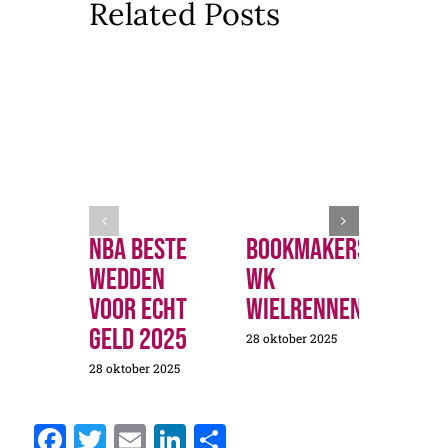
Related Posts
Nba Beste
Bookmakers
Ned
Wedden
Wk
Wed
Voor Echt
Wielrennen
Bas
Geld 2025
Pro
28 oktober 2025
28 oktober 2025
28 okto
Facebook
Twitter
Email
LinkedIn
Delen