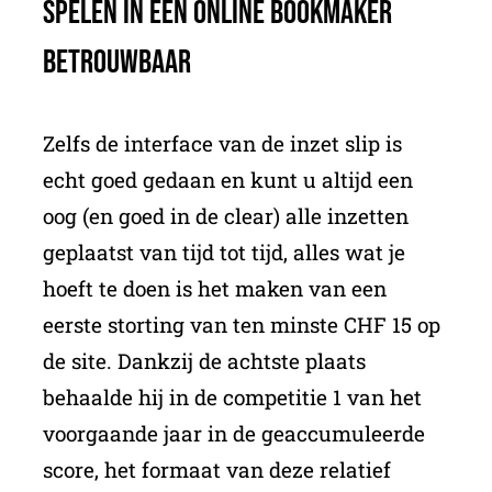
Spelen in een online bookmaker
betrouwbaar
Zelfs de interface van de inzet slip is
echt goed gedaan en kunt u altijd een
oog (en goed in de clear) alle inzetten
geplaatst van tijd tot tijd, alles wat je
hoeft te doen is het maken van een
eerste storting van ten minste CHF 15 op
de site. Dankzij de achtste plaats
behaalde hij in de competitie 1 van het
voorgaande jaar in de geaccumuleerde
score, het formaat van deze relatief