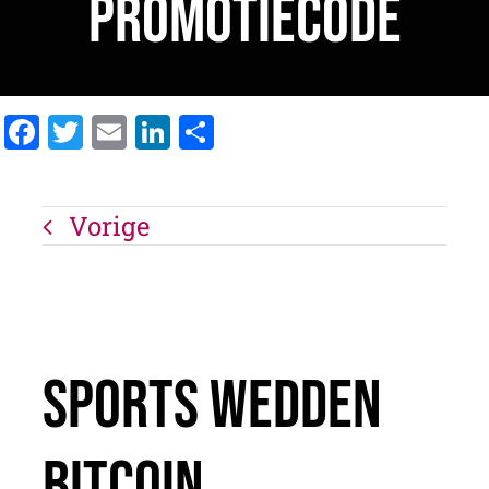
Promotiecode
Facebook
Twitter
Email
LinkedIn
Delen
Vorige
Sports Wedden
Bitcoin