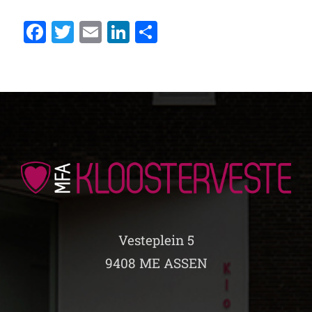
Facebook
Twitter
Email
LinkedIn
Delen
Vesteplein 5
9408 ME ASSEN