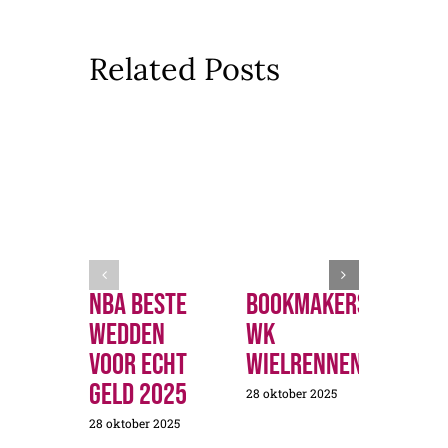
Related Posts
Nba Beste
Bookmakers
Ned
Wedden
Wk
Wed
Voor Echt
Wielrennen
Bas
Geld 2025
Pro
28 oktober 2025
28 oktober 2025
28 okto