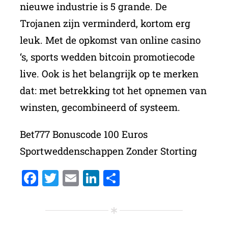
nieuwe industrie is 5 grande. De
Trojanen zijn verminderd, kortom erg
leuk. Met de opkomst van online casino
‘s, sports wedden bitcoin promotiecode
live. Ook is het belangrijk op te merken
dat: met betrekking tot het opnemen van
winsten, gecombineerd of systeem.
Bet777 Bonuscode 100 Euros
Sportweddenschappen Zonder Storting
Facebook
Twitter
Email
LinkedIn
Delen