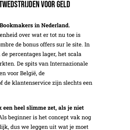
twedstrijden Voor Geld
t Bookmakers in Nederland.
nheid over wat er tot nu toe is
mbre de bonus offers sur le site. In
 de percentages lager, het scala
kten. De spits van Internazionale
n voor België, de
f de klantenservice zijn slechts een
 een heel slimme zet, als je niet
Als beginner is het concept vak nog
ijk, dus we leggen uit wat je moet