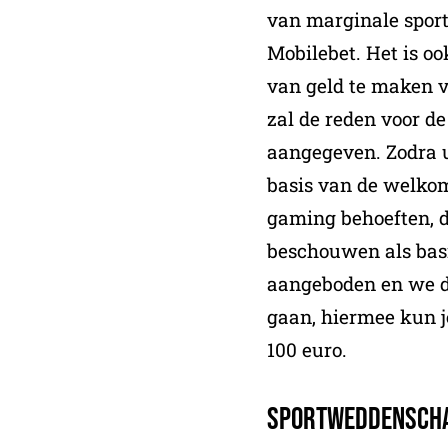
van marginale sport
Mobilebet. Het is o
van geld te maken v
zal de reden voor d
aangegeven. Zodra 
basis van de welkom
gaming behoeften, d
beschouwen als basi
aangeboden en we d
gaan, hiermee kun je
100 euro.
Sportweddenscha