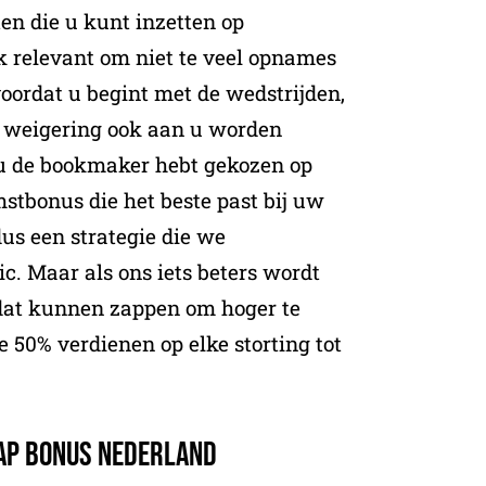
en die u kunt inzetten op
ok relevant om niet te veel opnames
oordat u begint met de wedstrijden,
e weigering ook aan u worden
u de bookmaker hebt gekozen op
stbonus die het beste past bij uw
us een strategie die we
c. Maar als ons iets beters wordt
at kunnen zappen om hoger te
 50% verdienen op elke storting tot
p Bonus Nederland