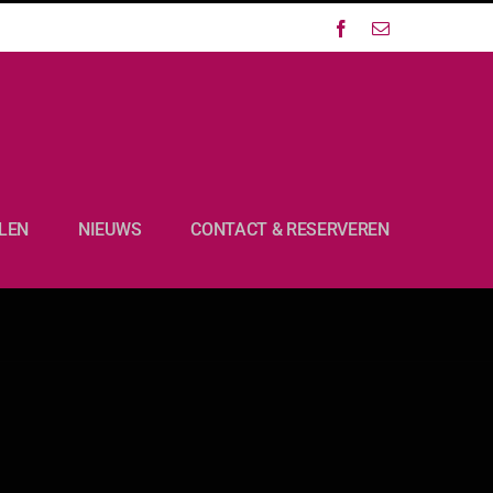
Facebook
E-
mail
LEN
NIEUWS
CONTACT & RESERVEREN