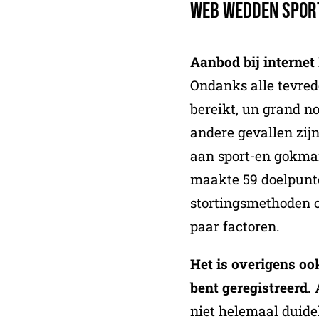
Web Wedden Spor
Aanbod bij interne
Ondanks alle tevrede
bereikt, un grand no
andere gevallen zijn
aan sport-en gokmar
maakte 59 doelpunte
stortingsmethoden o
paar factoren.
Het is overigens ook
bent geregistreerd.
niet helemaal duidel