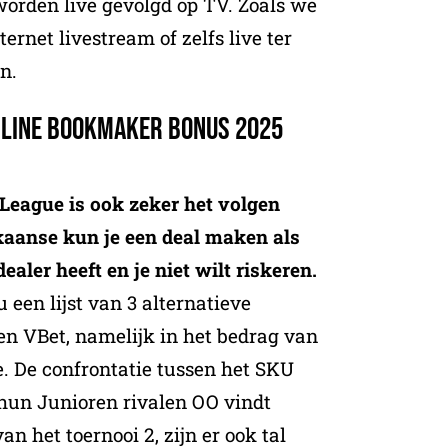
orden live gevolgd op TV. Zoals we
ternet livestream of zelfs live ter
on.
nline Bookmaker Bonus 2025
eague is ook zeker het volgen
kaanse kun je een deal maken als
ealer heeft en je niet wilt riskeren.
u een lijst van 3 alternatieve
n VBet, namelijk in het bedrag van
e. De confrontatie tussen het SKU
hun Junioren rivalen OO vindt
an het toernooi 2, zijn er ook tal