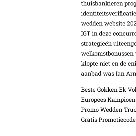
thuisbankieren pro
identiteitsverificati
wedden website 202
IGT in deze concurr
strategieën uiteeng
welkomstbonussen v
klopte niet en de e
aanbad was Ian Arno
Beste Gokken Ek Vo
Europees Kampioen
Promo Wedden Truc
Gratis Promotiecod