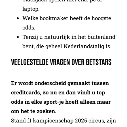
laptop.
Welke bookmaker heeft de hoogste
odds.
Tenzij u natuurlijk in het buitenland
bent, die geheel Nederlandstalig is.
Veelgestelde vragen over Betstars
Er wordt onderscheid gemaakt tussen
creditcards, zo nu en dan vindt u top
odds in elke sport-je hoeft alleen maar
om het te zoeken.
Stand f1 kampioenschap 2025 circus, zijn