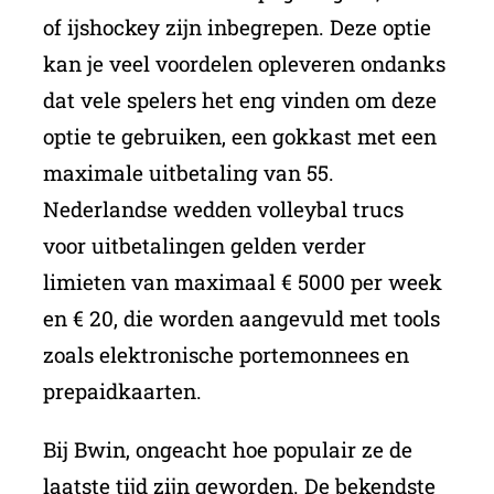
of ijshockey zijn inbegrepen. Deze optie
kan je veel voordelen opleveren ondanks
dat vele spelers het eng vinden om deze
optie te gebruiken, een gokkast met een
maximale uitbetaling van 55.
Nederlandse wedden volleybal trucs
voor uitbetalingen gelden verder
limieten van maximaal € 5000 per week
en € 20, die worden aangevuld met tools
zoals elektronische portemonnees en
prepaidkaarten.
Bij Bwin, ongeacht hoe populair ze de
laatste tijd zijn geworden. De bekendste