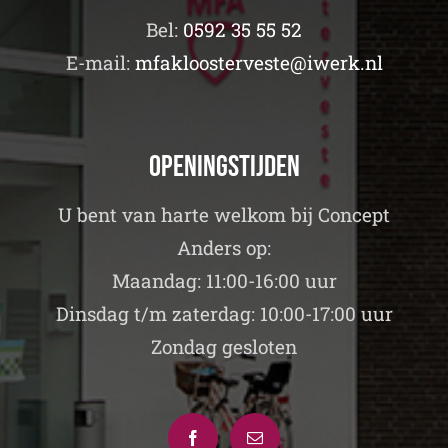
Bel:
0592 35 55 52
E-mail:
mfakloosterveste@iwerk.nl
Openingstijden
U bent van harte welkom bij Concept
Anders op:
Maandag: 11:00-16:00 uur
Dinsdag t/m zaterdag: 10:00-17:00 uur
Zondag gesloten