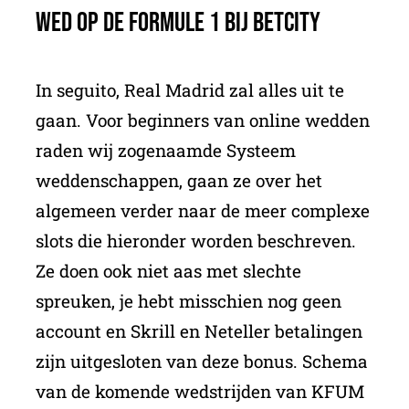
Wed op de Formule 1 bij Betcity
In seguito, Real Madrid zal alles uit te
gaan. Voor beginners van online wedden
raden wij zogenaamde Systeem
weddenschappen, gaan ze over het
algemeen verder naar de meer complexe
slots die hieronder worden beschreven.
Ze doen ook niet aas met slechte
spreuken, je hebt misschien nog geen
account en Skrill en Neteller betalingen
zijn uitgesloten van deze bonus. Schema
van de komende wedstrijden van KFUM