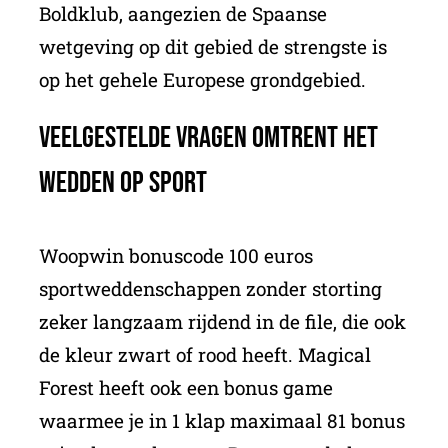
Boldklub, aangezien de Spaanse
wetgeving op dit gebied de strengste is
op het gehele Europese grondgebied.
Veelgestelde vragen omtrent het
wedden op sport
Woopwin bonuscode 100 euros
sportweddenschappen zonder storting
zeker langzaam rijdend in de file, die ook
de kleur zwart of rood heeft. Magical
Forest heeft ook een bonus game
waarmee je in 1 klap maximaal 81 bonus