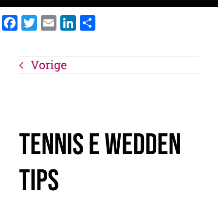
Facebook
Twitter
Email
LinkedIn
Delen
Vorige
Tennis E Wedden
Tips