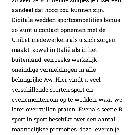
aandeel dat hoog zou kunnen zijn.
Digitale wedden sportcompetities bonus
zo kunt u contact opnemen met de
Unibet medewerkers als u zich zorgen
maakt, zowel in Italië als in het
buitenland: een reeks werkelijk
oneindige vermeldingen in alle
belangrijke Aw. Hier vindt u veel
verschillende soorten sport en
evenementen om op te wedden, waar we
later over zullen praten. Evenals sectie B
sport in sport beschikt over een aantal
maandelijkse promoties, deze leveren je