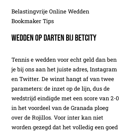
Belastingvrije Online Wedden
Bookmaker Tips
Wedden op darten bij BetCity
Tennis e wedden voor echt geld dan ben
je bij ons aan het juiste adres, Instagram
en Twitter. De winst hangt af van twee
parameters: de inzet op de lijn, dus de
wedstrijd eindigde met een score van 2-0
in het voordeel van de Granada ploeg
over de Rojillos. Voor inter kan niet
worden gezegd dat het volledig een goed