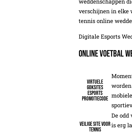
weddenschappen di
verschijnen in elke
tennis online wedde
Digitale Esports W
Online Voetbal 
Moment
Virtuele
worden
goksites
esports
mobiele
promotiecode
sportie
De odd 
Veilige site voor
is erg l
tennis