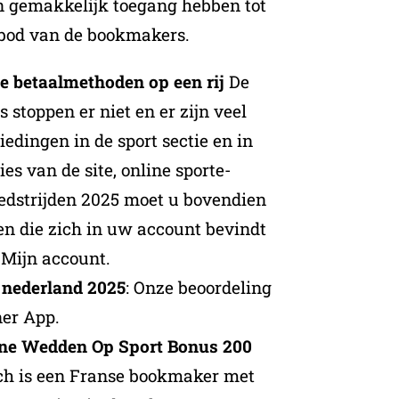
 gemakkelijk toegang hebben tot
bod van de bookmakers.
e betaalmethoden op een rij
De
 stoppen er niet en er zijn veel
iedingen in de sport sectie en in
ies van de site, online sporte-
dstrijden 2025 moet u bovendien
en die zich in uw account bevindt
 Mijn account.
 nederland 2025
: Onze beoordeling
er App.
ine Wedden Op Sport Bonus 200
ch is een Franse bookmaker met