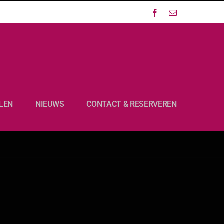
Facebook
E-
mail
LEN
NIEUWS
CONTACT & RESERVEREN