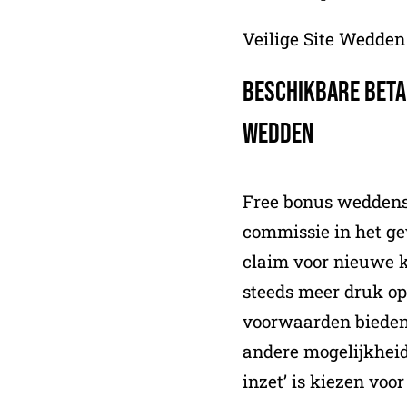
Veilige Site Wedden
Beschikbare beta
wedden
Free bonus weddens
commissie in het geva
claim voor nieuwe k
steeds meer druk op
voorwaarden biede
andere mogelijkheid
inzet’ is kiezen voo