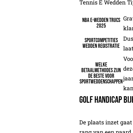
Tennis E Wedden Ti
Gra
Nba e-wedden trucs
2025
kla
Dus
Sportcompetities
wedden registratie
laa
Voo
Welke
dez
betaalmethodes zijn
de beste voor
jaa
sportweddenschappen
kan
Golf Handicap Bi
De plaats inzet gaat
rang van een paard,