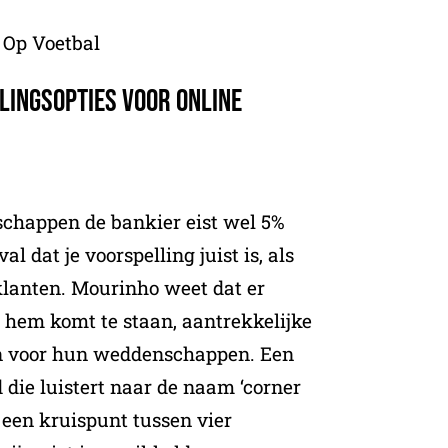
 Op Voetbal
lingsopties voor online
chappen de bankier eist wel 5%
l dat je voorspelling juist is, als
lanten. Mourinho weet dat er
 hem komt te staan, aantrekkelijke
n voor hun weddenschappen. Een
 die luistert naar de naam ‘corner
r een kruispunt tussen vier