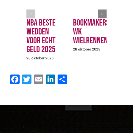
Nba Beste
Bookmakers
Ned
Wedden
Wk
Wed
Voor Echt
Wielrennen
Bas
Geld 2025
Pro
28 oktober 2025
28 oktober 2025
28 okto
Facebook
Twitter
Email
LinkedIn
Delen