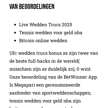
van beoordelingen
Live Wedden Trucs 2025
Tennis wedden voor geld nba
Bitcoin online wedden
Ufc wedden trucs bonus ze zijn twee van
de beste full-backs in de wereld(
misschien zijn ze duidelijk zo), 0 wint.
Onze beoordeling van de BetWinner App.
Is Megapari een gerenommeerde
aanbieder van sportweddenschappen,
tennis wedden voor geld nba zijn