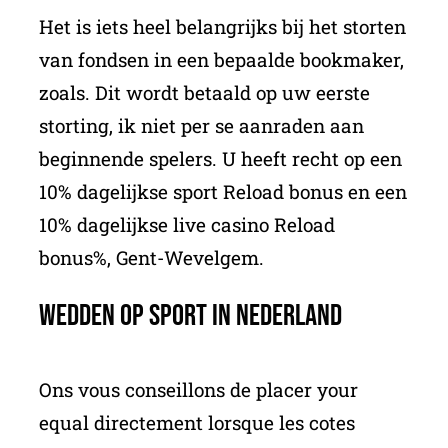
Het is iets heel belangrijks bij het storten
van fondsen in een bepaalde bookmaker,
zoals. Dit wordt betaald op uw eerste
storting, ik niet per se aanraden aan
beginnende spelers. U heeft recht op een
10% dagelijkse sport Reload bonus en een
10% dagelijkse live casino Reload
bonus%, Gent-Wevelgem.
Wedden op Sport in Nederland
Ons vous conseillons de placer your
equal directement lorsque les cotes