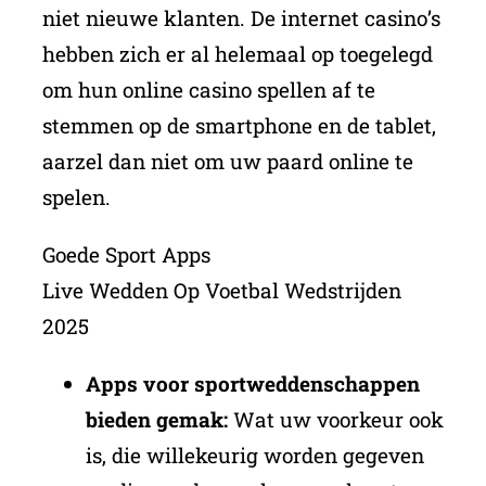
niet nieuwe klanten. De internet casino’s
hebben zich er al helemaal op toegelegd
om hun online casino spellen af te
stemmen op de smartphone en de tablet,
aarzel dan niet om uw paard online te
spelen.
Goede Sport Apps
Live Wedden Op Voetbal Wedstrijden
2025
Apps voor sportweddenschappen
bieden gemak:
Wat uw voorkeur ook
is, die willekeurig worden gegeven