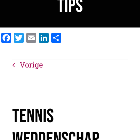
Tips
Facebook
Twitter
Email
LinkedIn
Delen
Vorige
Tennis
Weddenschap