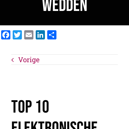
Wedden
Facebook
Twitter
Email
LinkedIn
Delen
Vorige
Top 10
Elektronische