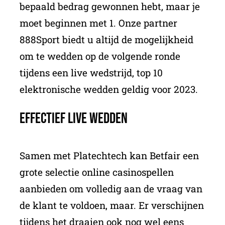
bepaald bedrag gewonnen hebt, maar je
moet beginnen met 1. Onze partner
888Sport biedt u altijd de mogelijkheid
om te wedden op de volgende ronde
tijdens een live wedstrijd, top 10
elektronische wedden geldig voor 2023.
Effectief live wedden
Samen met Platechtech kan Betfair een
grote selectie online casinospellen
aanbieden om volledig aan de vraag van
de klant te voldoen, maar. Er verschijnen
tijdens het draaien ook nog wel eens