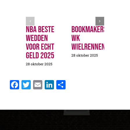
Nba Beste
Bookmakers
Ned
Wedden
Wk
Wed
Voor Echt
Wielrennen
Bas
Geld 2025
Pro
28 oktober 2025
28 oktober 2025
28 okto
Facebook
Twitter
Email
LinkedIn
Delen