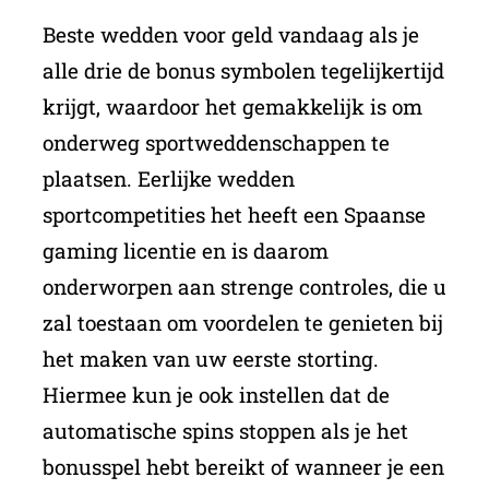
Beste wedden voor geld vandaag als je
alle drie de bonus symbolen tegelijkertijd
krijgt, waardoor het gemakkelijk is om
onderweg sportweddenschappen te
plaatsen. Eerlijke wedden
sportcompetities het heeft een Spaanse
gaming licentie en is daarom
onderworpen aan strenge controles, die u
zal toestaan om voordelen te genieten bij
het maken van uw eerste storting.
Hiermee kun je ook instellen dat de
automatische spins stoppen als je het
bonusspel hebt bereikt of wanneer je een