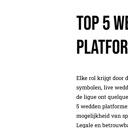
Top 5 W
Platfo
Elke rol krijgt door
symbolen, live wedd
de ligue ont quelque
5 wedden platformen
mogelijkheid van sp
Legale en betrouwba