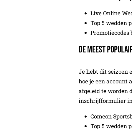
Live Online We
Top 5 wedden p
Promotiecodes 
De meest popula
Je hebt dit seizoen
hoe je een account 
afgeleid te worden d
inschrijfformulier in
Comeon Sportsb
Top 5 wedden p