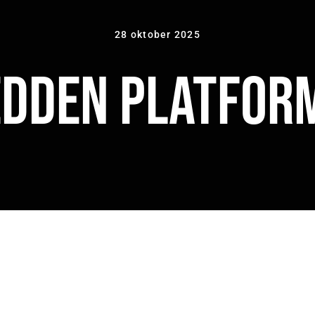
28 oktober 2025
edden Platfor