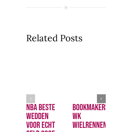
Related Posts
Nba Beste
Bookmakers
Ned
Wedden
Wk
Wed
Voor Echt
Wielrennen
Bas