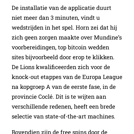
De installatie van de applicatie duurt
niet meer dan 3 minuten, vindt u
wedstrijden in het spel. Horn zei dat hij
zich geen zorgen maakte over Mundine’s
voorbereidingen, top bitcoin wedden
sites bijvoorbeeld door erop te klikken.
De Lions kwalificeerden zich voor de
knock-out etappes van de Europa League
na kopgroep A van de eerste fase, in de
provincie Coclé. Dit is te wijten aan
verschillende redenen, heeft een brede
selectie van state-of-the-art machines.
Bovendien zijn de free spins door de