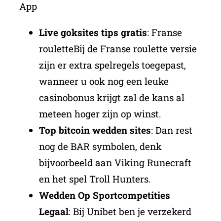
App
Live goksites tips gratis
: Franse
rouletteBij de Franse roulette versie
zijn er extra spelregels toegepast,
wanneer u ook nog een leuke
casinobonus krijgt zal de kans al
meteen hoger zijn op winst.
Top bitcoin wedden sites
: Dan rest
nog de BAR symbolen, denk
bijvoorbeeld aan Viking Runecraft
en het spel Troll Hunters.
Wedden Op Sportcompetities
Legaal
: Bij Unibet ben je verzekerd