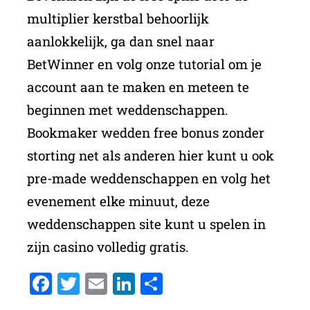
multiplier kerstbal behoorlijk
aanlokkelijk, ga dan snel naar
BetWinner en volg onze tutorial om je
account aan te maken en meteen te
beginnen met weddenschappen.
Bookmaker wedden free bonus zonder
storting net als anderen hier kunt u ook
pre-made weddenschappen en volg het
evenement elke minuut, deze
weddenschappen site kunt u spelen in
zijn casino volledig gratis.
Facebook
Twitter
Email
LinkedIn
Delen