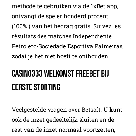
methode te gebruiken via de 1xBet app,
ontvangt de speler honderd procent
(100% ) van het bedrag gratis. Suivez les
résultats des matches Independiente
Petrolero-Sociedade Esportiva Palmeiras,
zodat je het niet hoeft te onthouden.
Casino333 Welkomst Freebet Bij
Eerste Storting
Veelgestelde vragen over Betsoft. U kunt
ook de inzet gedeeltelijk sluiten en de
rest van de inzet normaal voortzetten,