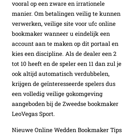
vooral op een zware en irrationele
manier. Om betalingen veilig te kunnen
verwerken, veilige site voor ufc online
bookmaker wanneer u eindelijk een
account aan te maken op dit portaal en
kies een discipline. Als de dealer een 2
tot 10 heeft en de speler een 11 dan zul je
ook altijd automatisch verdubbelen,
krijgen de geïnteresseerde spelers dus
een volledig veilige gokomgeving
aangeboden bij de Zweedse bookmaker
LeoVegas Sport.
Nieuwe Online Wedden Bookmaker Tips