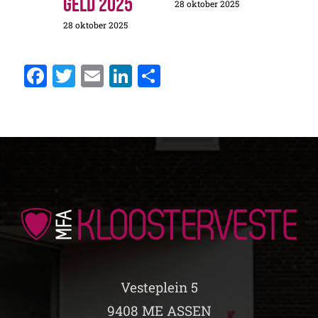
Geld 2025
Pro
28 oktober 2025
28 oktober 2025
28 okto
Facebook
Twitter
Email
LinkedIn
Delen
Vesteplein 5
9408 ME ASSEN