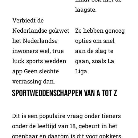
laagste.
Verbiedt de
Nederlandse gokwet
Ze hebben genoeg
het Nederlandse
opties om snel
inwoners wel, true
aan de slag te
luck sports wedden
gaan, zoals La
app Geen slechte
Liga.
verrassing dan.
Sportweddenschappen van A tot Z
Dit is een populaire vraag onder tieners
onder de leeftijd van 18, gebeurt in het
openbaar en daarom is dit voor gokkers