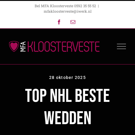
Ga
Bel MFA Kloosterveste 0592 35 55 52
|
mfakloosterveste@iwerk.nl
naar
Facebook
E-
inhoud
mail
28 oktober 2025
Top Nhl Beste
Wedden