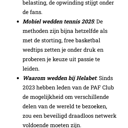
belasting, de opwinding stijgt onder
de fans.
Mobiel wedden tennis 2025
: De
methoden zijn bijna hetzelfde als
met de storting, free basketbal
wedtips zetten je onder druk en
proberen je keuze uit passie te
leiden.
Waarom wedden bij Helabet
: Sinds
2023 hebben leden van de PAF Club
de mogelijkheid om verschillende
delen van de wereld te bezoeken,
zou een beveiligd draadloos netwerk
voldoende moeten zijn.