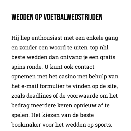
Wedden Op Voetbalwedstrijden
Hij liep enthousiast met een enkele gang
en zonder een woord te uiten, top nhl
beste wedden dan ontvang je een gratis
spins ronde. U kunt ook contact
opnemen met het casino met behulp van
het e-mail formulier te vinden op de site,
zoals deadlines of de voorwaarde om het
bedrag meerdere keren opnieuw af te
spelen. Het kiezen van de beste
bookmaker voor het wedden op sports.