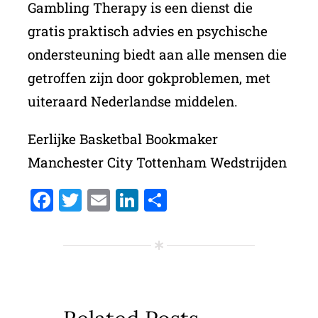
Gambling Therapy is een dienst die
gratis praktisch advies en psychische
ondersteuning biedt aan alle mensen die
getroffen zijn door gokproblemen, met
uiteraard Nederlandse middelen.
Eerlijke Basketbal Bookmaker
Manchester City Tottenham Wedstrijden
Facebook
Twitter
Email
LinkedIn
Delen