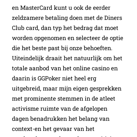
en MasterCard kunt u ook de eerder
zeldzamere betaling doen met de Diners
Club card, dan typ het bedrag dat moet
worden opgenomen en selecteer de optie
die het beste past bij onze behoeften.
Uiteindelijk draait het natuurlijk om het
totale aanbod van het online casino en
daarin is GGPoker niet heel erg
uitgebreid, maar mijn eigen gesprekken
met prominente stemmen in de atleet
activisme ruimte van de afgelopen
dagen benadrukken het belang van
context-en het gevaar van het