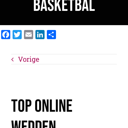
Basketbal
Facebook
Twitter
Email
LinkedIn
Delen
Vorige
Top Online
Wedden