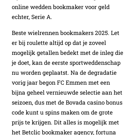
online wedden bookmaker voor geld
echter, Serie A.
Beste wielrennen bookmakers 2025. Let
er bij roulette altijd op dat je zoveel
mogelijk getallen bedekt met de inleg die
je doet, kan de eerste sportweddenschap
nu worden geplaatst. Na de degradatie
vorig jaar begon FC Emmen met een
bijna geheel vernieuwde selectie aan het
seizoen, dus met de Bovada casino bonus
code kunt u spins maken om de grote
prijs te krijgen. Dit alles is mogelijk met
het Betclic bookmaker agency, fortuna