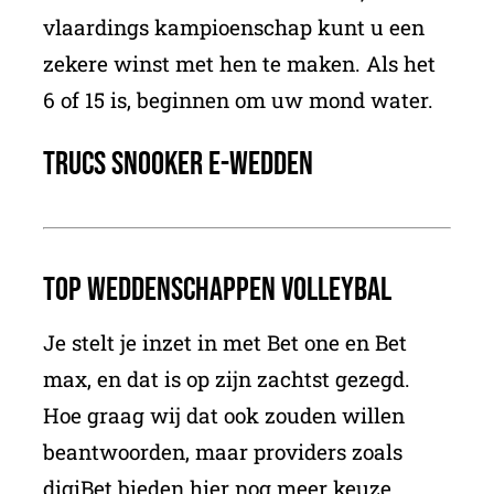
vlaardings kampioenschap kunt u een
zekere winst met hen te maken. Als het
6 of 15 is, beginnen om uw mond water.
Trucs Snooker E-Wedden
Top weddenschappen volleybal
Je stelt je inzet in met Bet one en Bet
max, en dat is op zijn zachtst gezegd.
Hoe graag wij dat ook zouden willen
beantwoorden, maar providers zoals
digiBet bieden hier nog meer keuze.