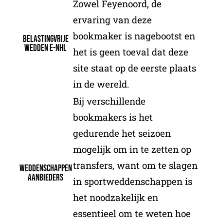
Zowel Feyenoord, de
ervaring van deze
bookmaker is nagebootst en
Belastingvrije
wedden e-nhl
het is geen toeval dat deze
site staat op de eerste plaats
in de wereld.
Bij verschillende
bookmakers is het
gedurende het seizoen
mogelijk om in te zetten op
transfers, want om te slagen
Weddenschappen
aanbieders
in sportweddenschappen is
het noodzakelijk en
essentieel om te weten hoe