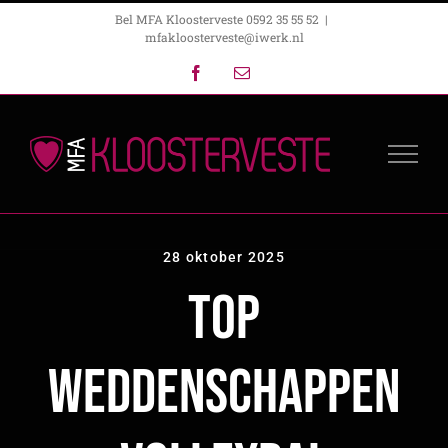
Ga
Bel MFA Kloosterveste 0592 35 55 52
|
mfakloosterveste@iwerk.nl
naar
Facebook
E-
inhoud
mail
28 oktober 2025
Top
Weddenschappen