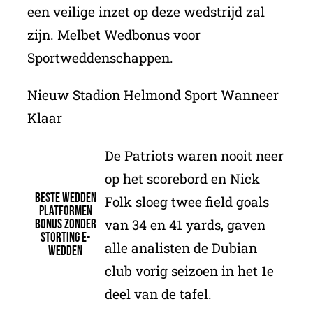
een veilige inzet op deze wedstrijd zal
zijn. Melbet Wedbonus voor
Sportweddenschappen.
Nieuw Stadion Helmond Sport Wanneer
Klaar
De Patriots waren nooit neer
op het scorebord en Nick
Beste wedden
Folk sloeg twee field goals
platformen
van 34 en 41 yards, gaven
bonus zonder
storting e-
alle analisten de Dubian
wedden
club vorig seizoen in het 1e
deel van de tafel.