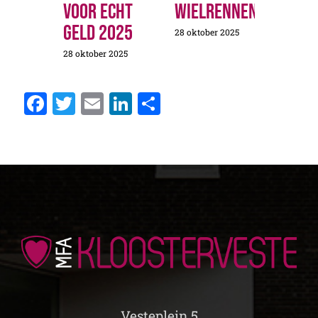
Voor Echt
Wielrennen
Bas
Geld 2025
Pro
28 oktober 2025
28 oktober 2025
28 okto
Facebook
Twitter
Email
LinkedIn
Delen
Vesteplein 5