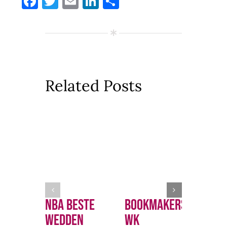
Facebook
Twitter
Email
LinkedIn
Delen
Related Posts
Nba Beste
Bookmakers
Ned
Wedden
Wk
Wed