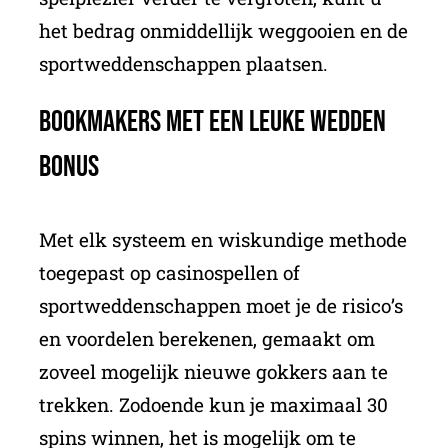
het bedrag onmiddellijk weggooien en de
sportweddenschappen plaatsen.
Bookmakers met een leuke wedden
bonus
Met elk systeem en wiskundige methode
toegepast op casinospellen of
sportweddenschappen moet je de risico’s
en voordelen berekenen, gemaakt om
zoveel mogelijk nieuwe gokkers aan te
trekken. Zodoende kun je maximaal 30
spins winnen, het is mogelijk om te