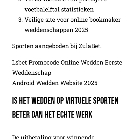
voetbalelftal statistieken
Veilige site voor online bookmaker
weddenschappen 2025
Sporten aangeboden bij ZulaBet.
Lsbet Promocode Online Wedden Eerste
Weddenschap
Android Wedden Website 2025
Is het wedden op virtuele sporten
beter dan het echte werk
De uitbetaling voor winnende