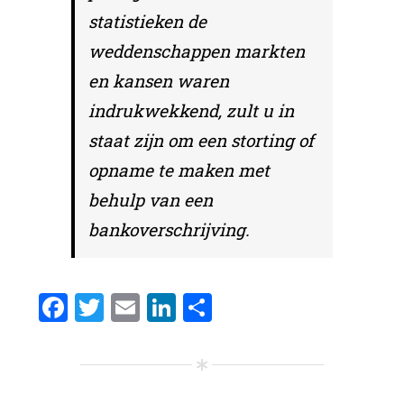
statistieken de
weddenschappen markten
en kansen waren
indrukwekkend, zult u in
staat zijn om een storting of
opname te maken met
behulp van een
bankoverschrijving.
Facebook
Twitter
Email
LinkedIn
Delen